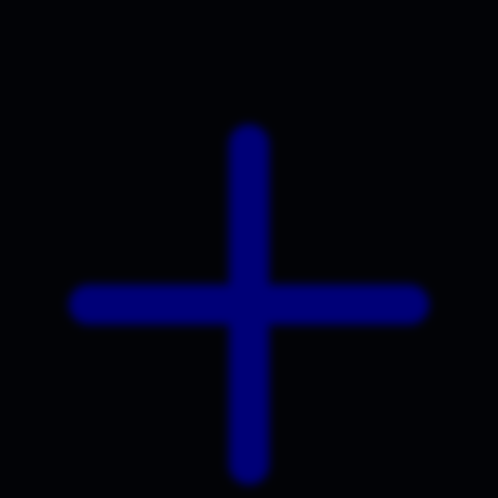
Xootz
Y
Yamatoya
Z
Zaxy
Zoggs
0-9
4Moms
59S