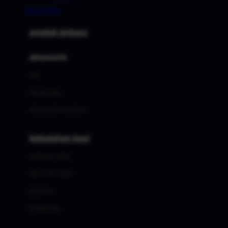
Awan
SITUS TOTO
Azetabio
produk terbaru
B
aksesoris
Baabaasheepz
tas
Babiators
kacamata
Baby Dove
aksesoris rambut
Baby Jogger
Baby Rovega
kebutuhan bayi
Babybee
pakaian tidur
Banana Boat
set & terusan
Banz
piyama
Barbie
bodysuits
Beaba