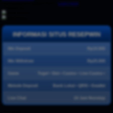
Use Installment Options from
.
Laarn more
Q
Available for :
home delivery
QV Baby
store pickup
R
INFORMASI SITUS RESEPWIN
Real Shades
Red Castle
Min Deposit
Rp10.000
Ribbon Madness
Min Withdraw
Rp25.000
S
Sebamed
Game
Togel • Slot • Casino • Live Casino •
Silver Cross
Metode Deposit
Bank Lokal • QRIS • Ewallet
Simply Idea
Skip Hop
Live Chat
24 Jam Nonstop
Spectra
choose qty