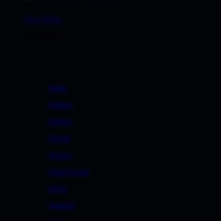
SITUS TOGEL
Brand A-Z
A
Addo
Adidas
Airfree
Alamii
Amara
Aqua Scale
Asics
Aveeno