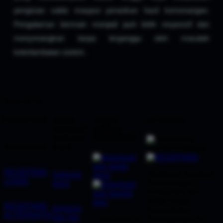
pengisian saldo maupun penarikan hasil kemenangan.
Pengalaman bermain menjadi jauh lebih responsif dan
menyenangkan tanpa terganggu oleh masalah
keterlambatan sistem.
Back to top
RESEPWIN
butuh
unduh
we accept
bantuan?
aplikasi
hubungi
RESEPWIN
kami
RESEPWIN
RESEPWIN
Direktorat Jenderal
hubungi
LOGIN
Perlindungan
kami
Konsumen dan
Tertib Niaga
RESEPWIN
bantuan
Kementerian
ALTERNATIF
dan faq
Perdagangan RI
ikuti kami di