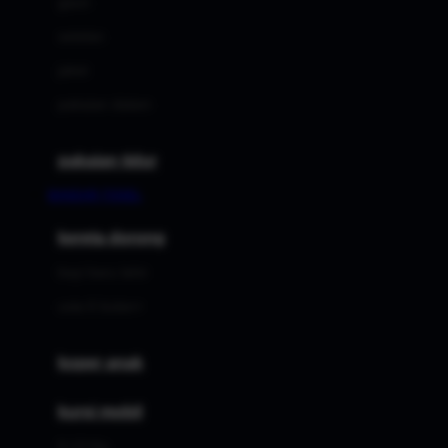
gaun
Dae Organics
setelan
Docare
jaket
Doona
pakaian dalam
Down To Earth
Drew
pakaian tidur
Dr. Brown's
BANDAR TOGEL
E
kereta dorong
ELC
bayi baru lahir
Ergobaby
usia 6 bulan+
Expert Care
koper anak
Ezyroller
kursi mobil
F
0-13 Kg