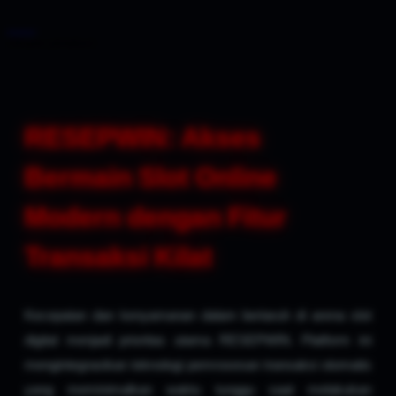
Share product:
RESEPWIN: Akses
Bermain Slot Online
Modern dengan Fitur
Transaksi Kilat
Kecepatan dan kenyamanan dalam bertaruh di arena slot
digital menjadi prioritas utama RESEPWIN. Platform ini
mengintegrasikan teknologi pemrosesan transaksi otomatis
yang meminimalkan waktu tunggu saat melakukan