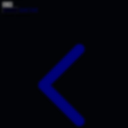
Squishmallows
DAFTAR
LOGIN
Starbooks
Share product:
Stick-O
Stokke
Sudocrem
Sumimo
Sunnylife
Sun-Staches
Swimava
T
Tommee Tippee
Trunki
Tutti Bambini