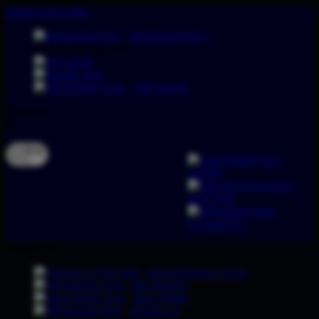
lewati ke Konten
download apps
download app from:
gift registry
Bahasa
ID
LOGIN
DAFTAR
Contact Us
Toggle Nav
about Kanmo Circle
gift registry
store finder
contact us