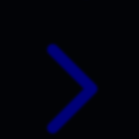
Twistshake
TY Toys
U
V
Veja
Vitaflow
Vtech
W
Waterland
Wellness
X