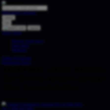
O
Oh Ma Grain
Pencarian Lanjutan
cancel
Okiedog
Cari
cancel
P
Akun Saya
Peachy
Masuk / buat akun
buat akun
Phil & Ted's
Bantuan
Philips Avent
Daftar Keinginan
Pigeon
Keranjang Saya
RESEPWIN: Akses Bermain
Playgro
Slot Online Modern dengan
Poled Global
Fitur Transaksi Kilat
Ponycycle
Puma
Serendah
10.000
Pureats
Hadiah Pemenang Jackpot
Rp.10.000.000
-
Rp.1.000.000.000