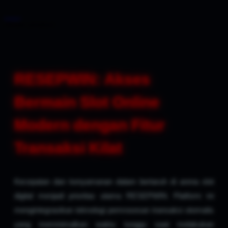
Share product:
RESEPWIN: Akses
Bermain Slot Online
Modern dengan Fitur
Transaksi Kilat
Kecepatan dan kenyamanan dalam bertaruh di arena slot
digital menjadi prioritas utama RESEPWIN. Platform ini
mengintegrasikan teknologi pemrosesan transaksi otomatis
yang meminimalkan waktu tunggu saat melakukan