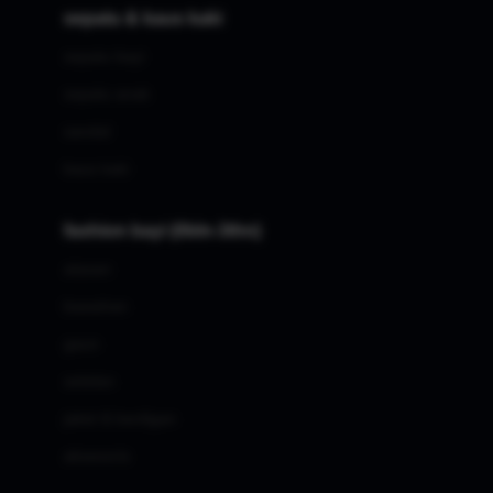
Beauty Barn
sepatu & kaus kaki
Bio Oil
sepatu bayi
Biolane
sepatu anak
Bite Fighters
sandal
Bizzi Growin
kaus kaki
Blackmores
fashion bayi (0bln-3thn)
Blooming Marvellous
atasan
Bonnels
bawahan
Bravado
gaun
Bruder
setelan
Brush Baby
jaket & kardigan
Buds Organics
aksesoris
Bugaboo