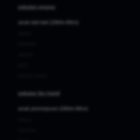
Buggygear
pakaian renang
Bumkins
anak laki-laki (18bln-8thn)
C
atasan
Cetaphil
bawahan
Chicco
setelan
Childlife
jaket
Clevamama
pakaian dalam
Cocolatte
Cottonseeds
pakaian ibu hamil
Cozy N Safe
anak perempuan (18bln-8thn)
Crane
atasan
Cybex
bawahan
D