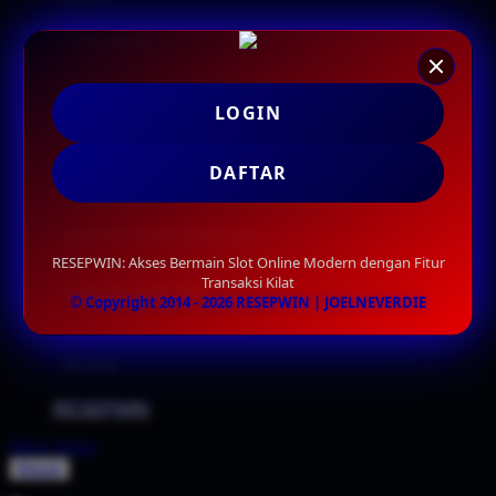
Moby
bak mandi
Momami
handuk
Mothercare
LOGIN
TOGEL LOGIN
Mustela
DAFTAR
My Buddy Tag
ayunan dan walker bayi
My K
alas bermain anak bayi
N
RESEPWIN: Akses Bermain Slot Online Modern dengan Fitur
Transaksi Kilat
mainan anak bayi
Naif
© Copyright 2014 - 2026 RESEPWIN | JOELNEVERDIE
mothercare toys
Nike
elc toys
Nordic Natural
RESEPWIN
Nuby
Akun Saya
Nuna
Masuk
Cari