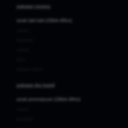
Buggygear
pakaian renang
Bumkins
anak laki-laki (18bln-8thn)
C
atasan
Cetaphil
bawahan
Chicco
setelan
Childlife
jaket
Clevamama
pakaian dalam
Cocolatte
Cottonseeds
pakaian ibu hamil
Cozy N Safe
anak perempuan (18bln-8thn)
Crane
atasan
Cybex
bawahan
D