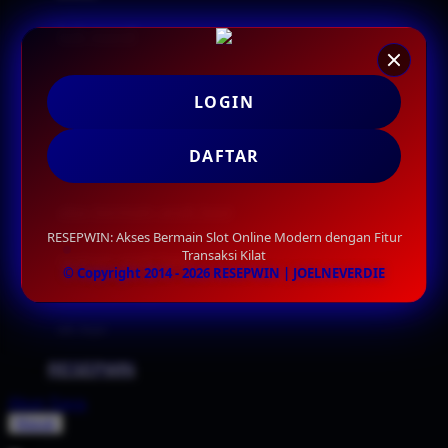
Moby
bak mandi
Momami
handuk
Mothercare
LOGIN
TOGEL LOGIN
Mustela
DAFTAR
My Buddy Tag
ayunan dan walker bayi
My K
alas bermain anak bayi
N
RESEPWIN: Akses Bermain Slot Online Modern dengan Fitur
Transaksi Kilat
mainan anak bayi
Naif
© Copyright 2014 - 2026 RESEPWIN | JOELNEVERDIE
mothercare toys
Nike
elc toys
Nordic Natural
RESEPWIN
Nuby
Akun Saya
Nuna
Masuk
Cari