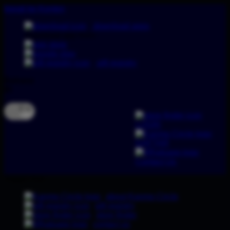
lewati ke Konten
download apps
download app from:
gift registry
Bahasa
ID
LOGIN
DAFTAR
Contact Us
Toggle Nav
about Kanmo Circle
gift registry
store finder
contact us