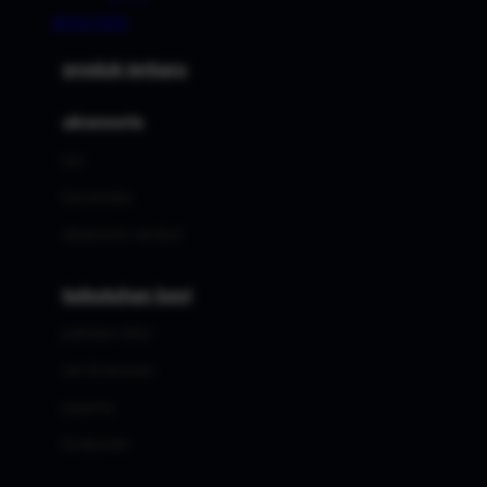
Awan
SITUS TOTO
Azetabio
produk terbaru
B
aksesoris
Baabaasheepz
tas
Babiators
kacamata
Baby Dove
aksesoris rambut
Baby Jogger
Baby Rovega
kebutuhan bayi
Babybee
pakaian tidur
Banana Boat
set & terusan
Banz
piyama
Barbie
bodysuits
Beaba