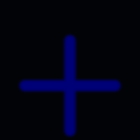
Xootz
Y
Yamatoya
Z
Zaxy
Zoggs
0-9
4Moms
59S