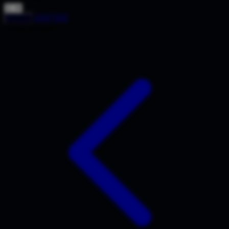
Squishmallows
DAFTAR
LOGIN
Starbooks
Share product:
Stick-O
Stokke
Sudocrem
Sumimo
Sunnylife
Sun-Staches
Swimava
T
Tommee Tippee
Trunki
Tutti Bambini