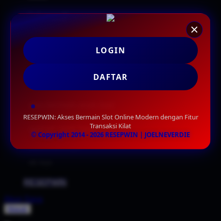
Moby
bak mandi
Momami
handuk
Mothercare
LOGIN
TOGEL LOGIN
Mustela
DAFTAR
My Buddy Tag
ayunan dan walker bayi
My K
alas bermain anak bayi
N
RESEPWIN: Akses Bermain Slot Online Modern dengan Fitur
Transaksi Kilat
mainan anak bayi
Naif
© Copyright 2014 - 2026 RESEPWIN | JOELNEVERDIE
mothercare toys
Nike
elc toys
Nordic Natural
RESEPWIN
Nuby
Akun Saya
Nuna
Masuk
Cari