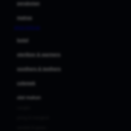
perabotan
Happy Tummy
Hauck
matras
Havaianas
SITUS TOTO 4D
Hegen
botol
Hot Wheels
sterilizer & warmers
Hybrid
I
soothers & teethers
Inlacta DHA
celemek
Interlac
alat makan
Ivenet
cangkir
J
piring & mangkuk
Jack N Jill
sendok & garpu