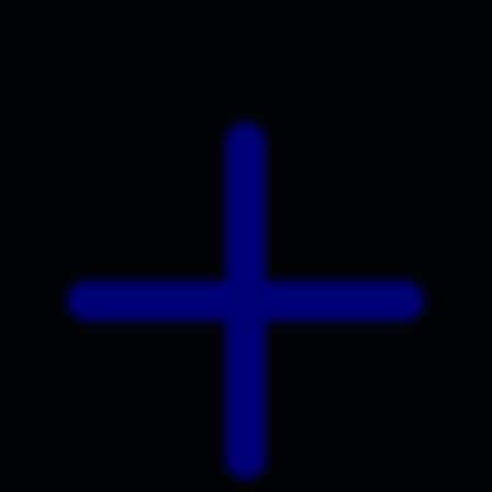
Xootz
Y
Yamatoya
Z
Zaxy
Zoggs
0-9
4Moms
59S