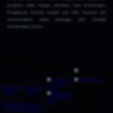
pengisian saldo maupun penarikan hasil kemenangan.
Pengalaman bermain menjadi jauh lebih responsif dan
menyenangkan tanpa terganggu oleh masalah
keterlambatan sistem.
Back to top
RESEPWIN
butuh
unduh
we accept
bantuan?
aplikasi
hubungi
RESEPWIN
kami
RESEPWIN
RESEPWIN
Direktorat Jenderal
hubungi
LOGIN
Perlindungan
kami
Konsumen dan
Tertib Niaga
RESEPWIN
bantuan
Kementerian
ALTERNATIF
dan faq
Perdagangan RI
ikuti kami di