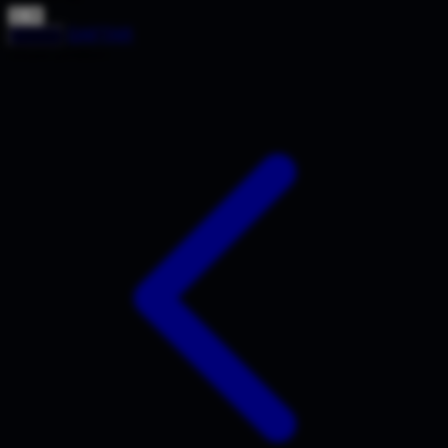
Squishmallows
DAFTAR
LOGIN
Starbooks
Share product:
Stick-O
Stokke
Sudocrem
Sumimo
Sunnylife
Sun-Staches
Swimava
T
Tommee Tippee
Trunki
Tutti Bambini