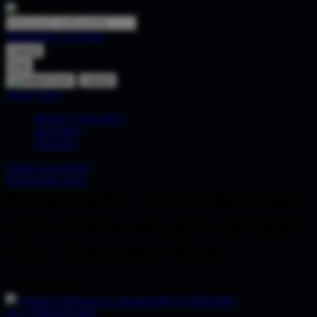
O
Oh Ma Grain
Pencarian Lanjutan
cancel
Okiedog
Cari
cancel
P
Akun Saya
Peachy
Masuk / buat akun
buat akun
Phil & Ted's
Bantuan
Philips Avent
Daftar Keinginan
Pigeon
Keranjang Saya
RESEPWIN: Akses Bermain
Playgro
Slot Online Modern dengan
Poled Global
Fitur Transaksi Kilat
Ponycycle
Puma
Serendah
10.000
Pureats
Hadiah Pemenang Jackpot
Rp.10.000.000
-
Rp.1.000.000.000