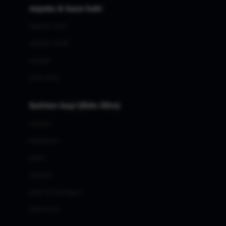
Beauty Barn
sepatu & kaus kaki
Bio Oil
sepatu bayi
Biolane
sepatu anak
Bite Fighters
sandal
Bizzi Growin
kaus kaki
Blackmores
fashion bayi (0bln-3thn)
Blooming Marvellous
atasan
Bonnels
bawahan
Bravado
gaun
Bruder
setelan
Brush Baby
jaket & kardigan
Buds Organics
aksesoris
Bugaboo