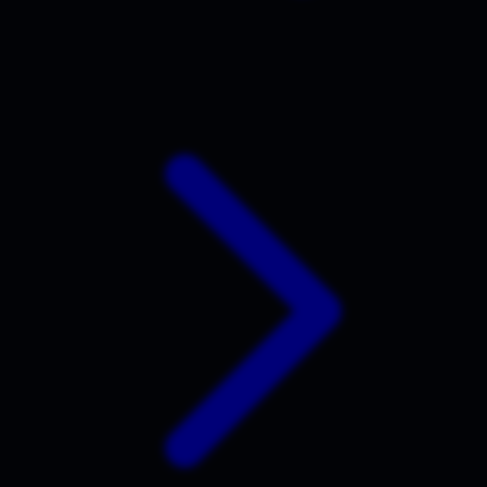
Twistshake
TY Toys
U
V
Veja
Vitaflow
Vtech
W
Waterland
Wellness
X