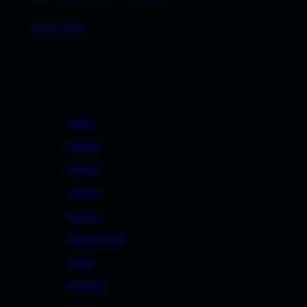
SITUS TOGEL
Brand A-Z
A
Addo
Adidas
Airfree
Alamii
Amara
Aqua Scale
Asics
Aveeno