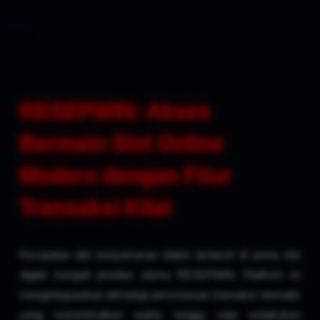
Share product:
RESEPWIN: Akses
Bermain Slot Online
Modern dengan Fitur
Transaksi Kilat
Kecepatan dan kenyamanan dalam bertaruh di arena slot
digital menjadi prioritas utama RESEPWIN. Platform ini
mengintegrasikan teknologi pemrosesan transaksi otomatis
yang meminimalkan waktu tunggu saat melakukan