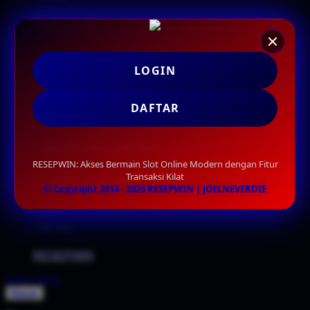
Moby
bak mandi
Momami
handuk
Mothercare
LOGIN
TOGEL LOGIN
Mustela
DAFTAR
My Buddy Tag
ayunan dan walker bayi
My K
alas bermain anak bayi
N
RESEPWIN: Akses Bermain Slot Online Modern dengan Fitur
Transaksi Kilat
mainan anak bayi
Naif
© Copyright 2014 - 2026 RESEPWIN | JOELNEVERDIE
mothercare toys
Nike
elc toys
Nordic Natural
RESEPWIN
Nuby
Akun Saya
Nuna
Masuk
Cari