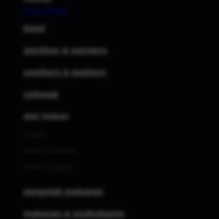
SITUS TOTO 4D
botol
sterilizer & warmers
soothers & teethers
celemek
alat makan
cangkir
piring & mangkuk
sendok & garpu
pengolah makanan
makanan & multivitamin