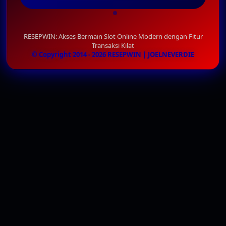
RESEPWIN: Akses Bermain Slot Online Modern dengan Fitur
Transaksi Kilat
© Copyright 2014 - 2026 RESEPWIN | JOELNEVERDIE