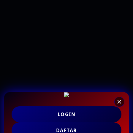
LOGIN
DAFTAR