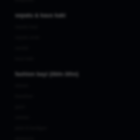
sepatu & kaus kaki
sepatu bayi
sepatu anak
sandal
kaus kaki
fashion bayi (0bln-3thn)
atasan
bawahan
gaun
setelan
jaket & kardigan
aksesoris