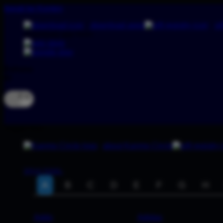
lewati ke Konten
download apps
gif
download app from:
Bahasa
ID
Toggle Nav
about Kanmo Circle
SITUS TOGEL
A
B
C
D
E
F
G
H
Addo
Adidas