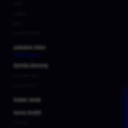
gaun
setelan
jaket
pakaian dalam
pakaian tidur
BANDAR TOGEL
kereta dorong
bayi baru lahir
usia 6 bulan+
koper anak
kursi mobil
0-13 Kg