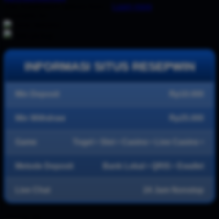
Use Installment Options from
.
Laarn more
Q
Available for :
home delivery
QV Baby
store pickup
R
INFORMASI SITUS RESEPWIN
Real Shades
Red Castle
Min Deposit
Rp10.000
Ribbon Madness
Min Withdraw
Rp25.000
S
Sebamed
Game
Togel • Slot • Casino • Live Casino •
Silver Cross
Metode Deposit
Bank Lokal • QRIS • Ewallet
Simply Idea
Skip Hop
Live Chat
24 Jam Nonstop
Spectra
choose qty