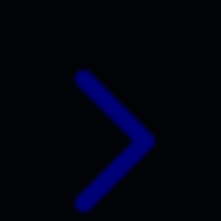
Twistshake
TY Toys
U
V
Veja
Vitaflow
Vtech
W
Waterland
Wellness
X