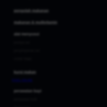
Joie
Joolz
pengolah makanan
Jujube
makanan & multivitamin
K
alat menyusui
Kiddycuts
pompa asi
Kumon
penyimpanan asi
L
cooler bags
Leapfrog
Leclerc
kursi makan
Lee Vierra
TOGEL ONLINE
Lillebaby
perawatan bayi
Little Bird Told Me
perawatan kulit
Little Miss Janis