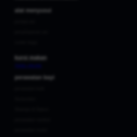
alat menyusui
pompa asi
penyimpanan asi
cooler bags
kursi makan
TOGEL ONLINE
perawatan bayi
perawatan kulit
Sunscreen
Shampo & Sabun
perawatan rambut
perawatan mulut