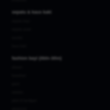
sepatu & kaus kaki
sepatu bayi
sepatu anak
sandal
kaus kaki
fashion bayi (0bln-3thn)
atasan
bawahan
gaun
setelan
jaket & kardigan
aksesoris