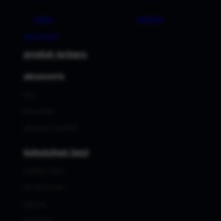
Asics
Aveeno
SITUS TOTO
produk terbaru
aksesoris
tas
kacamata
aksesoris rambut
kebutuhan bayi
pakaian tidur
set & terusan
piyama
bodysuits