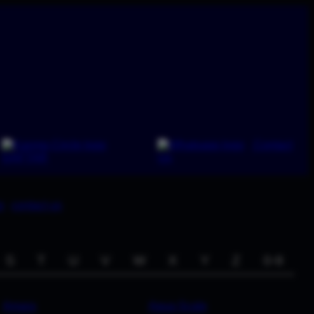
Contact
DAFTAR
Us
contact us
S
T
U
V
W
X
Y
Z
0-9
Amara
Aqua Scale