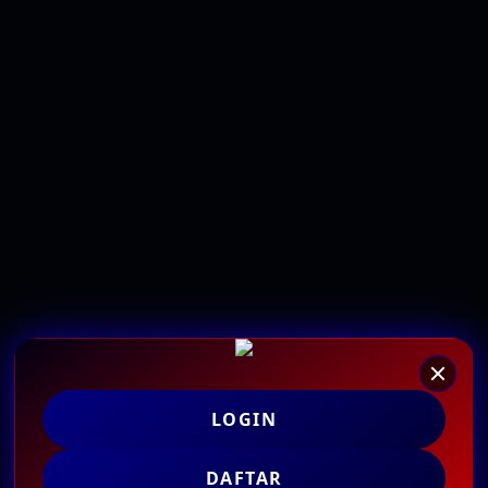
LOGIN
DAFTAR