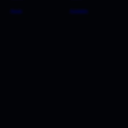
Awan
Azetabio