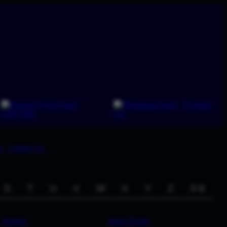
Contact
DAFTAR
Us
contact us
S
T
U
V
W
X
Y
Z
0-9
Amara
Aqua Scale