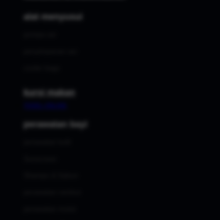
alat menyusui
pompa asi
penyimpanan asi
cooler bags
kursi makan
TOGEL ONLINE
perawatan bayi
perawatan kulit
Sunscreen
Shampo & Sabun
perawatan rambut
perawatan mulut