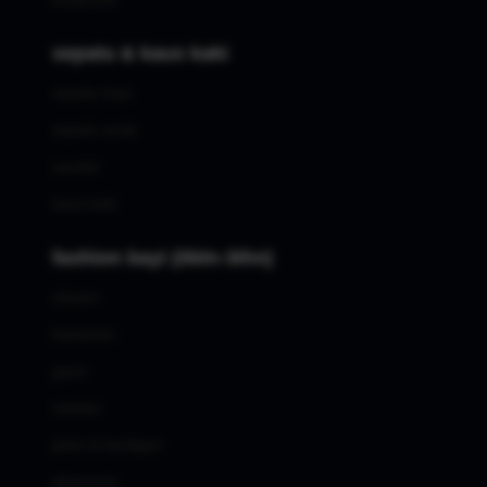
sepatu & kaus kaki
sepatu bayi
sepatu anak
sandal
kaus kaki
fashion bayi (0bln-3thn)
atasan
bawahan
gaun
setelan
jaket & kardigan
aksesoris