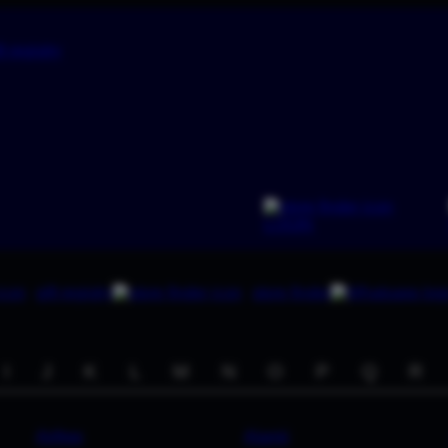
t registry
LOGIN
gift registry
store finder
I
J
K
L
M
N
O
P
Q
R
Airfree
Alamii