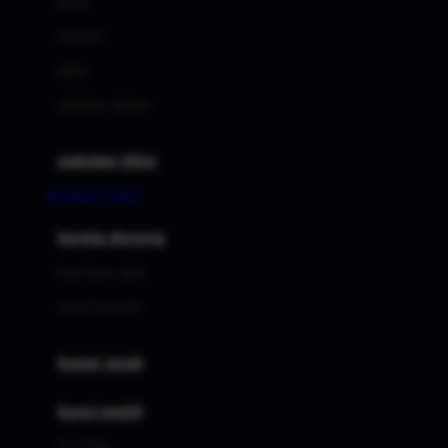
gaun
Dae Organics
setelan
Docare
jaket
Doona
pakaian dalam
Down To Earth
Drew
pakaian tidur
Dr. Brown's
BANDAR TOGEL
E
kereta dorong
ELC
bayi baru lahir
Ergobaby
usia 6 bulan+
Expert Care
koper anak
Ezyroller
kursi mobil
F
0-13 Kg