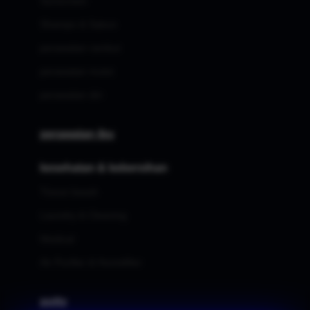
Sunscreen
London Taxi
Shampo & Sabun
Love To Dream
perawatan rambut
M
perawatan mulut
Magformers
perawatan diri
Mama's Choice
perawatan ibu
Mamas&Papas
Mamaway
kesehatan & kebersihan
Maxi Cosi
Tissue basah
Megabloks
Laundry & Cleaning
Micro
Medical
MiDeer
Air Purifier & Humidifier
Mimi & Lula
potty
Mini Monkey