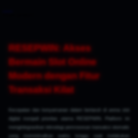
Share product:
RESEPWIN: Akses
Bermain Slot Online
Modern dengan Fitur
Transaksi Kilat
Kecepatan dan kenyamanan dalam bertaruh di arena slot
digital menjadi prioritas utama RESEPWIN. Platform ini
mengintegrasikan teknologi pemrosesan transaksi otomatis
yang meminimalkan waktu tunggu saat melakukan