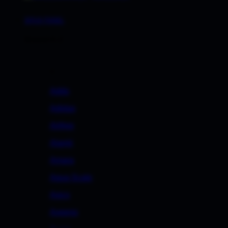
SITUS TOGEL
Brand A-Z
A
Addo
Adidas
Airfree
Alamii
Amara
Aqua Scale
Asics
Aveeno