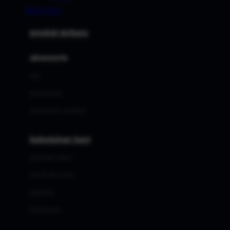
Awan
SITUS TOTO
Azetabio
produk terbaru
B
aksesoris
Baabaasheepz
tas
Babiators
kacamata
Baby Dove
aksesoris rambut
Baby Jogger
Baby Rovega
kebutuhan bayi
Babybee
pakaian tidur
Banana Boat
set & terusan
Banz
piyama
Barbie
bodysuits
Beaba