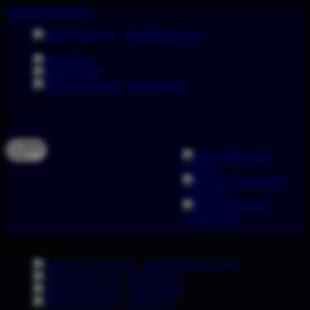
lewati ke Konten
download apps
download app from:
gift registry
Bahasa
ID
LOGIN
DAFTAR
Contact Us
Toggle Nav
about Kanmo Circle
gift registry
store finder
contact us