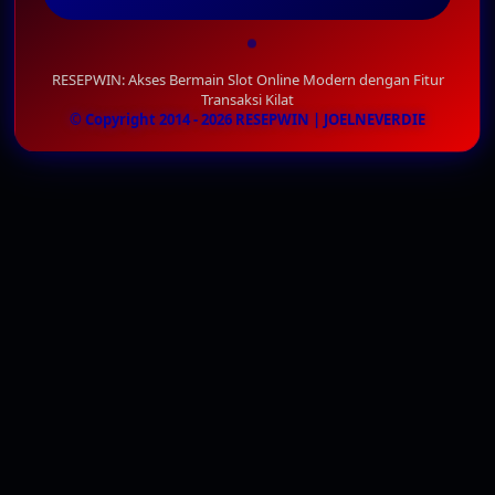
RESEPWIN: Akses Bermain Slot Online Modern dengan Fitur
Transaksi Kilat
© Copyright 2014 - 2026 RESEPWIN | JOELNEVERDIE