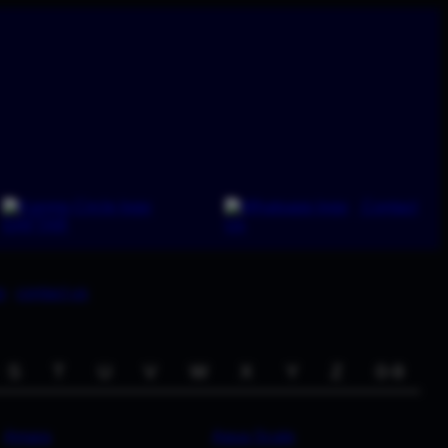
Contact
DAFTAR
Us
contact us
S
T
U
V
W
X
Y
Z
0-9
Amara
Aqua Scale