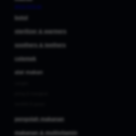
SITUS TOTO 4D
botol
sterilizer & warmers
soothers & teethers
celemek
alat makan
cangkir
piring & mangkuk
sendok & garpu
pengolah makanan
makanan & multivitamin