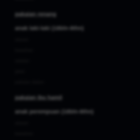
pakaian renang
anak laki-laki (18bln-8thn)
atasan
bawahan
setelan
jaket
pakaian dalam
pakaian ibu hamil
anak perempuan (18bln-8thn)
atasan
bawahan