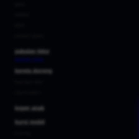
gaun
setelan
jaket
pakaian dalam
pakaian tidur
BANDAR TOGEL
kereta dorong
bayi baru lahir
usia 6 bulan+
koper anak
kursi mobil
0-13 Kg