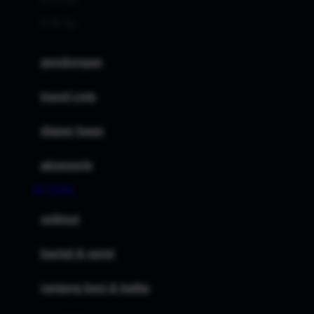
Felt So Sweet
0-36 Kg
Fisher Price
Flipper
gendongan
Friends Of Sally
travel cots
G
Gb
diaper bags
Geko
aksesoris
Graco
BO TOGEL
Gund
selimut
H
bantal & sprei
Habbie
Haenim
ranjang bayi & balita
Happy Horse