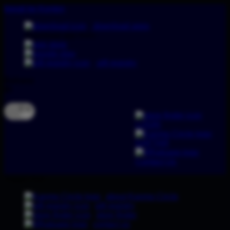
lewati ke Konten
download apps
download app from:
gift registry
Bahasa
ID
LOGIN
DAFTAR
Contact Us
Toggle Nav
about Kanmo Circle
gift registry
store finder
contact us