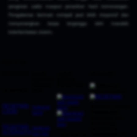
pengisian saldo maupun penarikan hasil kemenangan.
Pengalaman bermain menjadi jauh lebih responsif dan
menyenangkan tanpa terganggu oleh masalah
keterlambatan sistem.
Back to top
RESEPWIN
butuh
unduh
we accept
bantuan?
aplikasi
hubungi
RESEPWIN
kami
RESEPWIN
RESEPWIN
Direktorat Jenderal
hubungi
LOGIN
Perlindungan
kami
Konsumen dan
Tertib Niaga
RESEPWIN
bantuan
Kementerian
ALTERNATIF
dan faq
Perdagangan RI
ikuti kami di