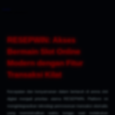
Share product:
RESEPWIN: Akses
Bermain Slot Online
Modern dengan Fitur
Transaksi Kilat
Kecepatan dan kenyamanan dalam bertaruh di arena slot
digital menjadi prioritas utama RESEPWIN. Platform ini
mengintegrasikan teknologi pemrosesan transaksi otomatis
yang meminimalkan waktu tunggu saat melakukan