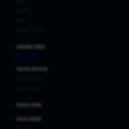
gaun
Dae Organics
setelan
Docare
jaket
Doona
pakaian dalam
Down To Earth
Drew
pakaian tidur
Dr. Brown's
BANDAR TOGEL
E
kereta dorong
ELC
bayi baru lahir
Ergobaby
usia 6 bulan+
Expert Care
koper anak
Ezyroller
kursi mobil
F
0-13 Kg