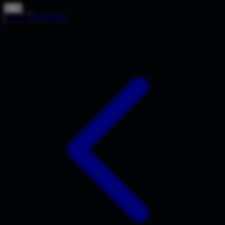
Squishmallows
DAFTAR
LOGIN
Starbooks
Share product:
Stick-O
Stokke
Sudocrem
Sumimo
Sunnylife
Sun-Staches
Swimava
T
Tommee Tippee
Trunki
Tutti Bambini