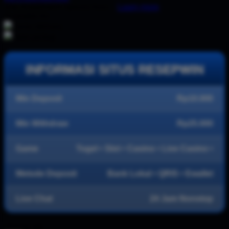
Use Installment Options from
.
Laarn more
Q
Available for :
home delivery
QV Baby
store pickup
R
INFORMASI SITUS RESEPWIN
Real Shades
Red Castle
Min Deposit
Rp10.000
Ribbon Madness
Min Withdraw
Rp25.000
S
Sebamed
Game
Togel • Slot • Casino • Live Casino •
Silver Cross
Metode Deposit
Bank Lokal • QRIS • Ewallet
Simply Idea
Skip Hop
Live Chat
24 Jam Nonstop
Spectra
choose qty