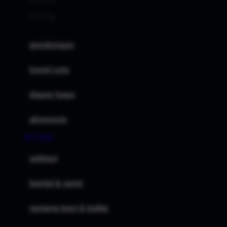
Felt So Sweet
0-36 Kg
Fisher Price
Flipper
gendongan
Friends Of Sally
travel cots
G
Gb
diaper bags
Geko
aksesoris
Graco
BO TOGEL
Gund
selimut
H
bantal & sprei
Habbie
Haenim
ranjang bayi & balita
Happy Horse