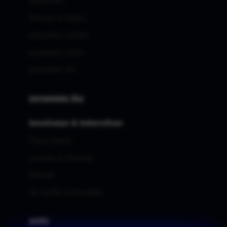
Sunscreen
London Taxi
Shampo & Sabun
Love To Dream
perawatan rambut
M
perawatan mulut
Magformers
perawatan diri
Mama's Choice
perawatan ibu
Mamas&Papas
Mamaway
kesehatan & kebersihan
Maxi Cosi
Tissue basah
Megabloks
Laundry & Cleaning
Micro
Medical
MiDeer
Air Purifier & Humidifier
Mimi & Lula
potty
Mini Monkey