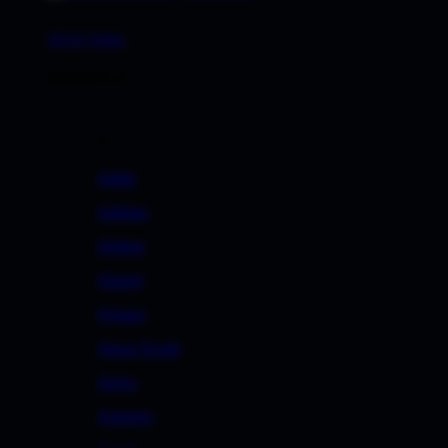
SITUS TOGEL
Brand A-Z
A
Addo
Adidas
Airfree
Alamii
Amara
Aqua Scale
Asics
Aveeno