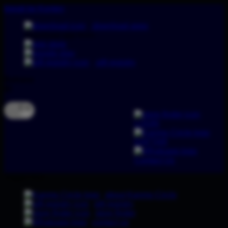
lewati ke Konten
download apps
download app from:
gift registry
Bahasa
ID
LOGIN
DAFTAR
Contact Us
Toggle Nav
about Kanmo Circle
gift registry
store finder
contact us