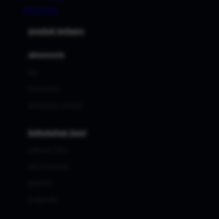
Awan
SITUS TOTO
Azetabio
produk terbaru
B
aksesoris
Baabaasheepz
tas
Babiators
kacamata
Baby Dove
aksesoris rambut
Baby Jogger
Baby Rovega
kebutuhan bayi
Babybee
pakaian tidur
Banana Boat
set & terusan
Banz
piyama
Barbie
bodysuits
Beaba