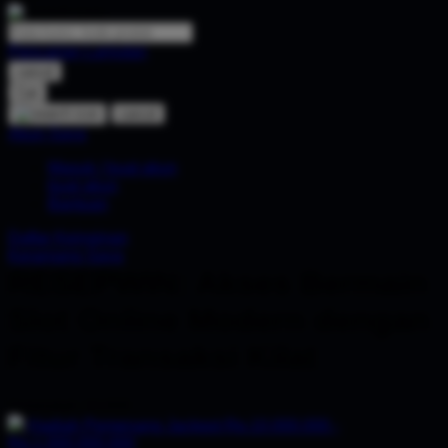
O
Oh Ma Grain
Pencarian Lanjutan
cancel
Okiedog
Cari
cancel
P
Akun Saya
Peachy
Masuk / buat akun
buat akun
Phil & Ted's
Bantuan
Philips Avent
Daftar Keinginan
Pigeon
Keranjang Saya
RESEPWIN: Akses Bermain
Playgro
Slot Online Modern dengan
Poled Global
Fitur Transaksi Kilat
Ponycycle
Puma
Serendah
10.000
Pureats
Hadiah Pemenang Jackpot
Rp.10.000.000
-
Rp.1.000.000.000