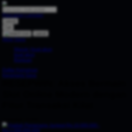
O
Oh Ma Grain
Pencarian Lanjutan
cancel
Okiedog
Cari
cancel
P
Akun Saya
Peachy
Masuk / buat akun
buat akun
Phil & Ted's
Bantuan
Philips Avent
Daftar Keinginan
Pigeon
Keranjang Saya
RESEPWIN: Akses Bermain
Playgro
Slot Online Modern dengan
Poled Global
Fitur Transaksi Kilat
Ponycycle
Puma
Serendah
10.000
Pureats
Hadiah Pemenang Jackpot
Rp.10.000.000
-
Rp.1.000.000.000