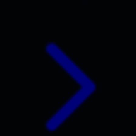
Twistshake
TY Toys
U
V
Veja
Vitaflow
Vtech
W
Waterland
Wellness
X