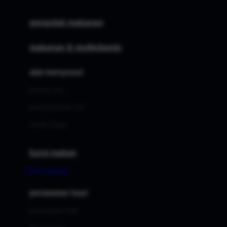
Joie
Joolz
pengolah makanan
Jujube
makanan & multivitamin
K
alat menyusui
Kiddycuts
pompa asi
Kumon
penyimpanan asi
L
cooler bags
Leapfrog
Leclerc
kursi makan
Lee Vierra
TOGEL ONLINE
Lillebaby
perawatan bayi
Little Bird Told Me
perawatan kulit
Little Miss Janis