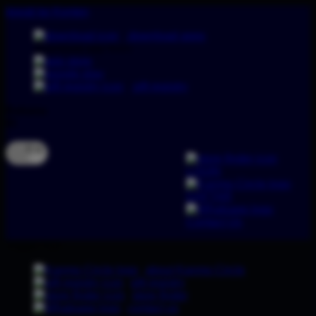
lewati ke Konten
download apps
download app from:
gift registry
Bahasa
ID
LOGIN
DAFTAR
Contact Us
Toggle Nav
about Kanmo Circle
gift registry
store finder
contact us