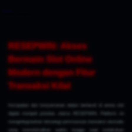
Share product:
RESEPWIN: Akses
Bermain Slot Online
Modern dengan Fitur
Transaksi Kilat
Kecepatan dan kenyamanan dalam bertaruh di arena slot
digital menjadi prioritas utama RESEPWIN. Platform ini
mengintegrasikan teknologi pemrosesan transaksi otomatis
yang meminimalkan waktu tunggu saat melakukan