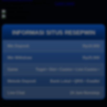
Use Installment Options from
.
Laarn more
Q
Available for :
home delivery
QV Baby
store pickup
R
INFORMASI SITUS RESEPWIN
Real Shades
Red Castle
Min Deposit
Rp10.000
Ribbon Madness
Min Withdraw
Rp25.000
S
Sebamed
Game
Togel • Slot • Casino • Live Casino •
Silver Cross
Metode Deposit
Bank Lokal • QRIS • Ewallet
Simply Idea
Skip Hop
Live Chat
24 Jam Nonstop
Spectra
choose qty