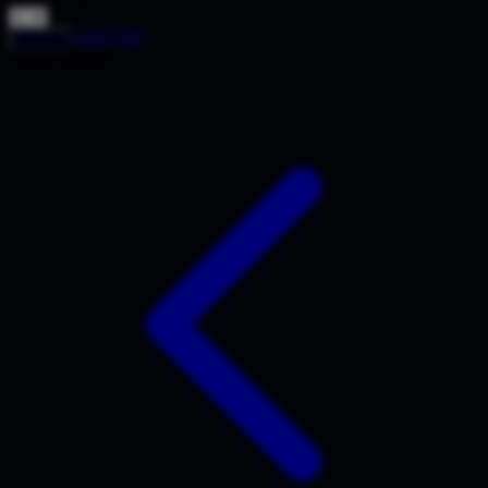
Squishmallows
DAFTAR
LOGIN
Starbooks
Share product:
Stick-O
Stokke
Sudocrem
Sumimo
Sunnylife
Sun-Staches
Swimava
T
Tommee Tippee
Trunki
Tutti Bambini