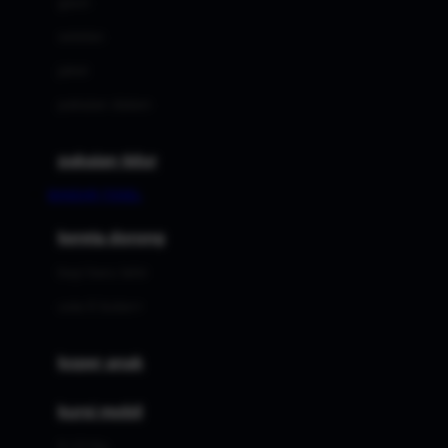
gaun
Dae Organics
setelan
Docare
jaket
Doona
pakaian dalam
Down To Earth
Drew
pakaian tidur
Dr. Brown's
BANDAR TOGEL
E
kereta dorong
ELC
bayi baru lahir
Ergobaby
usia 6 bulan+
Expert Care
koper anak
Ezyroller
kursi mobil
F
0-13 Kg