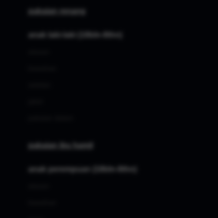
Buggygear
pakaian renang
Bumkins
anak laki-laki (18bln-8thn)
C
atasan
Cetaphil
bawahan
Chicco
setelan
Childlife
jaket
Clevamama
pakaian dalam
Cocolatte
Cottonseeds
pakaian ibu hamil
Cozy N Safe
anak perempuan (18bln-8thn)
Crane
atasan
Cybex
bawahan
D