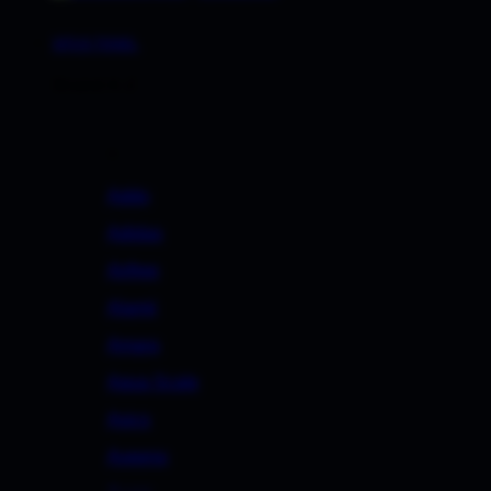
SITUS TOGEL
Brand A-Z
A
Addo
Adidas
Airfree
Alamii
Amara
Aqua Scale
Asics
Aveeno