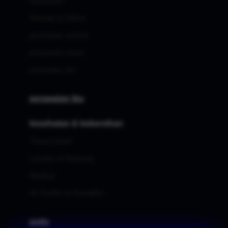
Sunscreen
London Taxi
Shampo & Sabun
Love To Dream
perawatan rambut
M
perawatan mulut
Magformers
perawatan diri
Mama's Choice
perawatan ibu
Mamas&Papas
Mamaway
kesehatan & kebersihan
Maxi Cosi
Tissue basah
Megabloks
Laundry & Cleaning
Micro
Medical
MiDeer
Air Purifier & Humidifier
Mimi & Lula
potty
Mini Monkey