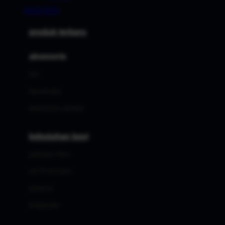
Awan
SITUS TOTO
Azetabio
produk terbaru
B
aksesoris
Baabaasheepz
tas
Babiators
kacamata
Baby Dove
aksesoris rambut
Baby Jogger
Baby Rovega
kebutuhan bayi
Babybee
pakaian tidur
Banana Boat
set & terusan
Banz
piyama
Barbie
bodysuits
Beaba