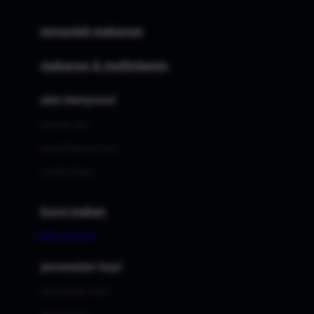
Joie
Joolz
pengolah makanan
Jujube
makanan & multivitamin
K
alat menyusui
Kiddycuts
pompa asi
Kumon
penyimpanan asi
L
cooler bags
Leapfrog
Leclerc
kursi makan
Lee Vierra
TOGEL ONLINE
Lillebaby
perawatan bayi
Little Bird Told Me
perawatan kulit
Little Miss Janis