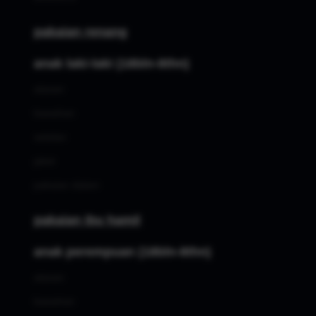
pakaian renang
anak laki-laki (18bln-8thn)
atasan
bawahan
setelan
jaket
pakaian dalam
pakaian ibu hamil
anak perempuan (18bln-8thn)
atasan
bawahan