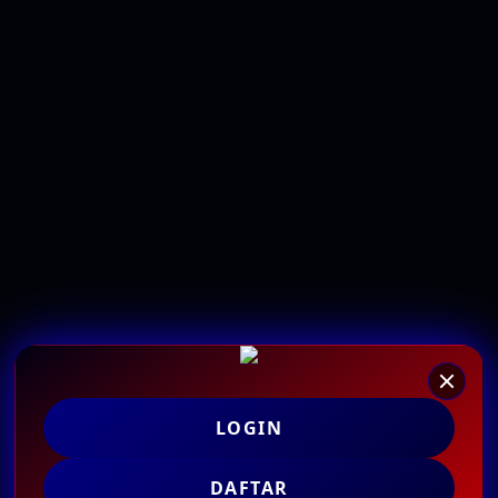
LOGIN
DAFTAR