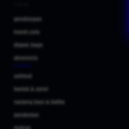
0-36 Kg
gendongan
travel cots
diaper bags
aksesoris
BO TOGEL
selimut
bantal & sprei
ranjang bayi & balita
perabotan
matras