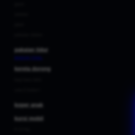
gaun
setelan
jaket
pakaian dalam
pakaian tidur
BANDAR TOGEL
kereta dorong
bayi baru lahir
usia 6 bulan+
koper anak
kursi mobil
0-13 Kg