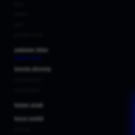
gaun
setelan
jaket
pakaian dalam
pakaian tidur
BANDAR TOGEL
kereta dorong
bayi baru lahir
usia 6 bulan+
koper anak
kursi mobil
0-13 Kg