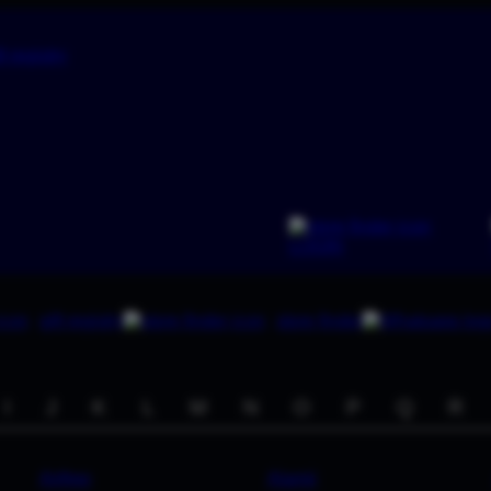
t registry
LOGIN
gift registry
store finder
I
J
K
L
M
N
O
P
Q
R
Airfree
Alamii