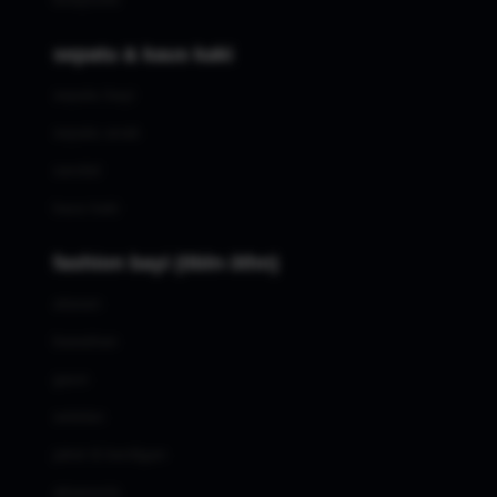
sepatu & kaus kaki
sepatu bayi
sepatu anak
sandal
kaus kaki
fashion bayi (0bln-3thn)
atasan
bawahan
gaun
setelan
jaket & kardigan
aksesoris