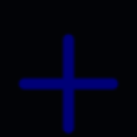
Xootz
Y
Yamatoya
Z
Zaxy
Zoggs
0-9
4Moms
59S