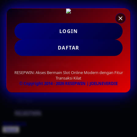
Moby
bak mandi
Momami
handuk
Mothercare
LOGIN
TOGEL LOGIN
Mustela
DAFTAR
My Buddy Tag
ayunan dan walker bayi
My K
alas bermain anak bayi
N
RESEPWIN: Akses Bermain Slot Online Modern dengan Fitur
Transaksi Kilat
mainan anak bayi
Naif
© Copyright 2014 - 2026 RESEPWIN | JOELNEVERDIE
mothercare toys
Nike
elc toys
Nordic Natural
RESEPWIN
Nuby
Akun Saya
Nuna
Masuk
Cari