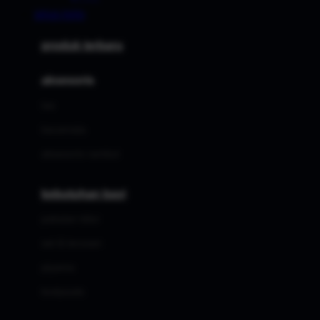
Awan
SITUS TOTO
Azetabio
produk terbaru
B
aksesoris
Baabaasheepz
tas
Babiators
kacamata
Baby Dove
aksesoris rambut
Baby Jogger
Baby Rovega
kebutuhan bayi
Babybee
pakaian tidur
Banana Boat
set & terusan
Banz
piyama
Barbie
bodysuits
Beaba