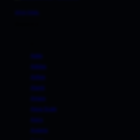
SITUS TOGEL
Brand A-Z
A
Addo
Adidas
Airfree
Alamii
Amara
Aqua Scale
Asics
Aveeno