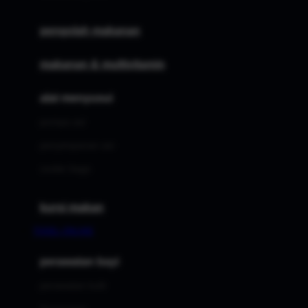
Joie
Joolz
pengolah makanan
Jujube
makanan & multivitamin
K
alat menyusui
Kiddycuts
pompa asi
Kumon
penyimpanan asi
L
cooler bags
Leapfrog
Leclerc
kursi makan
Lee Vierra
TOGEL ONLINE
Lillebaby
perawatan bayi
Little Bird Told Me
perawatan kulit
Little Miss Janis