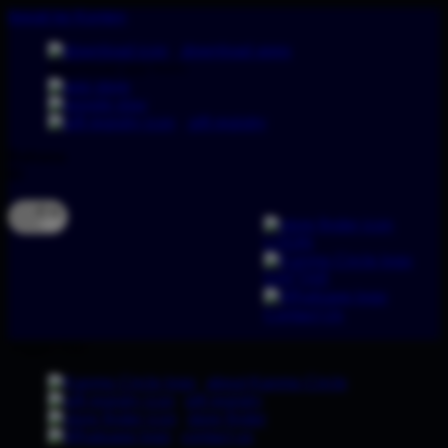
lewati ke Konten
download apps
download app from:
gift registry
Bahasa
ID
LOGIN
DAFTAR
Contact Us
Toggle Nav
about Kanmo Circle
gift registry
store finder
contact us