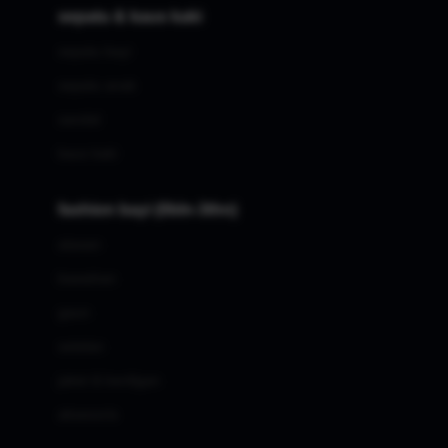
Beauty Barn
sepatu & kaus kaki
Bio Oil
sepatu bayi
Biolane
sepatu anak
Bite Fighters
sandal
Bizzi Growin
kaus kaki
Blackmores
fashion bayi (0bln-3thn)
Blooming Marvellous
atasan
Bonnels
bawahan
Bravado
gaun
Bruder
setelan
Brush Baby
jaket & kardigan
Buds Organics
aksesoris
Bugaboo