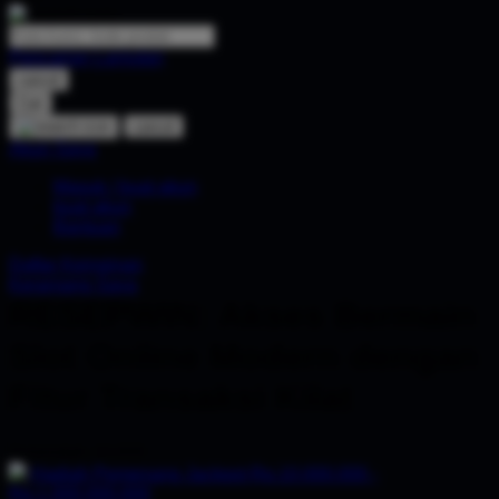
O
Oh Ma Grain
Pencarian Lanjutan
cancel
Okiedog
Cari
cancel
P
Akun Saya
Peachy
Masuk / buat akun
buat akun
Phil & Ted's
Bantuan
Philips Avent
Daftar Keinginan
Pigeon
Keranjang Saya
RESEPWIN: Akses Bermain
Playgro
Slot Online Modern dengan
Poled Global
Fitur Transaksi Kilat
Ponycycle
Puma
Serendah
10.000
Pureats
Hadiah Pemenang Jackpot
Rp.10.000.000
-
Rp.1.000.000.000