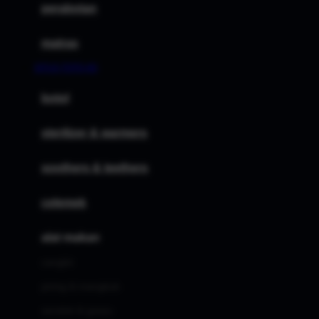
perabotan
Happy Tummy
Hauck
matras
Havaianas
SITUS TOTO 4D
Hegen
botol
Hot Wheels
sterilizer & warmers
Hybrid
I
soothers & teethers
Inlacta DHA
celemek
Interlac
alat makan
Ivenet
cangkir
J
piring & mangkuk
Jack N Jill
sendok & garpu