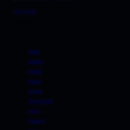
SITUS TOGEL
Brand A-Z
A
Addo
Adidas
Airfree
Alamii
Amara
Aqua Scale
Asics
Aveeno