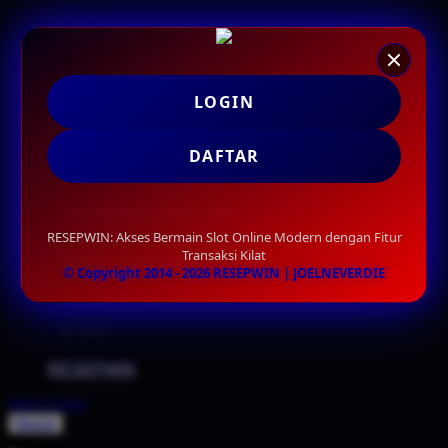
Moby
bak mandi
Momami
handuk
Mothercare
LOGIN
TOGEL LOGIN
Mustela
DAFTAR
My Buddy Tag
ayunan dan walker bayi
My K
alas bermain anak bayi
N
RESEPWIN: Akses Bermain Slot Online Modern dengan Fitur
Transaksi Kilat
mainan anak bayi
Naif
© Copyright 2014 - 2026 RESEPWIN | JOELNEVERDIE
mothercare toys
Nike
elc toys
Nordic Natural
RESEPWIN
Nuby
Akun Saya
Nuna
Masuk
Cari