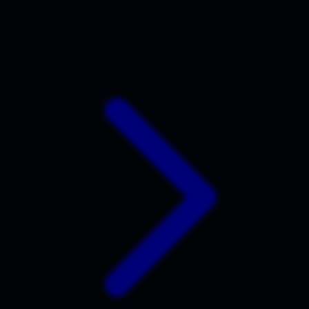
Twistshake
TY Toys
U
V
Veja
Vitaflow
Vtech
W
Waterland
Wellness
X