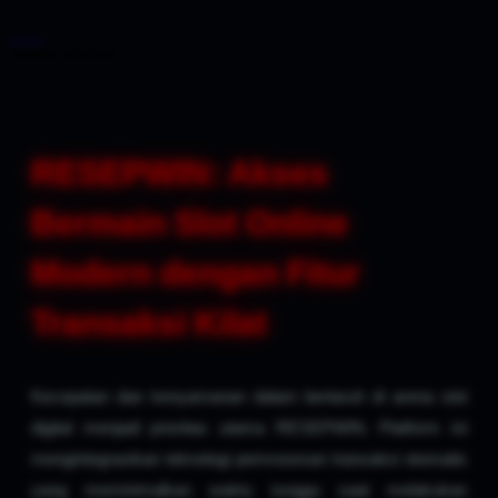
Share product:
RESEPWIN: Akses
Bermain Slot Online
Modern dengan Fitur
Transaksi Kilat
Kecepatan dan kenyamanan dalam bertaruh di arena slot
digital menjadi prioritas utama RESEPWIN. Platform ini
mengintegrasikan teknologi pemrosesan transaksi otomatis
yang meminimalkan waktu tunggu saat melakukan