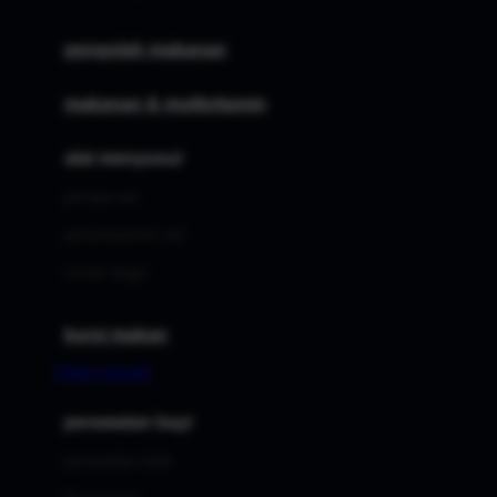
Joie
Joolz
pengolah makanan
Jujube
makanan & multivitamin
K
alat menyusui
Kiddycuts
pompa asi
Kumon
penyimpanan asi
L
cooler bags
Leapfrog
Leclerc
kursi makan
Lee Vierra
TOGEL ONLINE
Lillebaby
perawatan bayi
Little Bird Told Me
perawatan kulit
Little Miss Janis