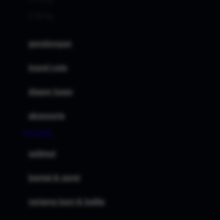
Felt So Sweet
0-36 Kg
Fisher Price
Flipper
gendongan
Friends Of Sally
travel cots
G
Gb
diaper bags
Geko
aksesoris
Graco
BO TOGEL
Gund
selimut
H
bantal & sprei
Habbie
Haenim
ranjang bayi & balita
Happy Horse