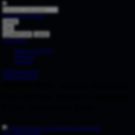
O
Oh Ma Grain
Pencarian Lanjutan
cancel
Okiedog
Cari
cancel
P
Akun Saya
Peachy
Masuk / buat akun
buat akun
Phil & Ted's
Bantuan
Philips Avent
Daftar Keinginan
Pigeon
Keranjang Saya
RESEPWIN: Akses Bermain
Playgro
Slot Online Modern dengan
Poled Global
Fitur Transaksi Kilat
Ponycycle
Puma
Serendah
10.000
Pureats
Hadiah Pemenang Jackpot
Rp.10.000.000
-
Rp.1.000.000.000