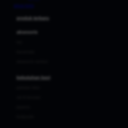
Awan
SITUS TOTO
Azetabio
produk terbaru
B
aksesoris
Baabaasheepz
tas
Babiators
kacamata
Baby Dove
aksesoris rambut
Baby Jogger
Baby Rovega
kebutuhan bayi
Babybee
pakaian tidur
Banana Boat
set & terusan
Banz
piyama
Barbie
bodysuits
Beaba