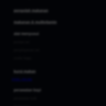
Joie
Joolz
pengolah makanan
Jujube
makanan & multivitamin
K
alat menyusui
Kiddycuts
pompa asi
Kumon
penyimpanan asi
L
cooler bags
Leapfrog
Leclerc
kursi makan
Lee Vierra
TOGEL ONLINE
Lillebaby
perawatan bayi
Little Bird Told Me
perawatan kulit
Little Miss Janis