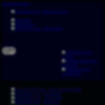
lewati ke Konten
download apps
download app from:
gift registry
Bahasa
ID
LOGIN
DAFTAR
Contact Us
Toggle Nav
about Kanmo Circle
gift registry
store finder
contact us