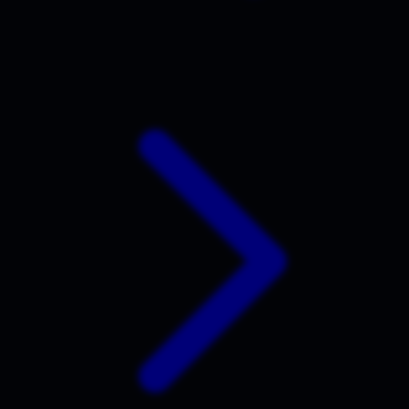
Twistshake
TY Toys
U
V
Veja
Vitaflow
Vtech
W
Waterland
Wellness
X