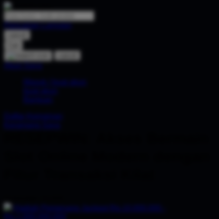
O
Oh Ma Grain
Pencarian Lanjutan
cancel
Okiedog
Cari
cancel
P
Akun Saya
Peachy
Masuk / buat akun
buat akun
Phil & Ted's
Bantuan
Philips Avent
Daftar Keinginan
Pigeon
Keranjang Saya
RESEPWIN: Akses Bermain
Playgro
Slot Online Modern dengan
Poled Global
Fitur Transaksi Kilat
Ponycycle
Puma
Serendah
10.000
Pureats
Hadiah Pemenang Jackpot
Rp.10.000.000
-
Rp.1.000.000.000