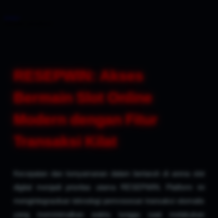
Share product:
RESEPWIN: Akses
Bermain Slot Online
Modern dengan Fitur
Transaksi Kilat
Kecepatan dan kenyamanan dalam bertaruh di arena slot
digital menjadi prioritas utama RESEPWIN. Platform ini
mengintegrasikan teknologi pemrosesan transaksi otomatis
yang meminimalkan waktu tunggu saat melakukan