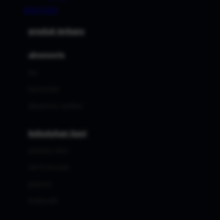
Awan
SITUS TOTO
Azetabio
produk terbaru
B
aksesoris
Baabaasheepz
tas
Babiators
kacamata
Baby Dove
aksesoris rambut
Baby Jogger
Baby Rovega
kebutuhan bayi
Babybee
pakaian tidur
Banana Boat
set & terusan
Banz
piyama
Barbie
bodysuits
Beaba