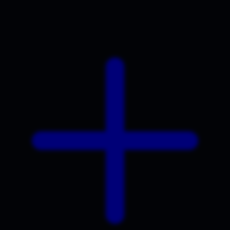
Xootz
Y
Yamatoya
Z
Zaxy
Zoggs
0-9
4Moms
59S