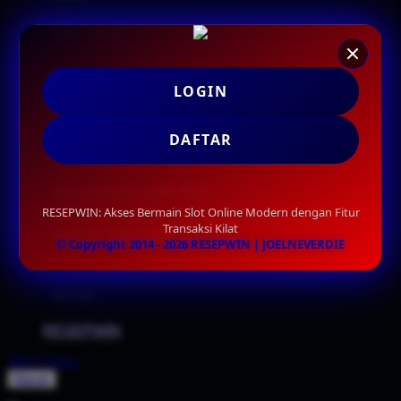
Moby
bak mandi
Momami
handuk
Mothercare
LOGIN
TOGEL LOGIN
Mustela
DAFTAR
My Buddy Tag
ayunan dan walker bayi
My K
alas bermain anak bayi
N
RESEPWIN: Akses Bermain Slot Online Modern dengan Fitur
Transaksi Kilat
mainan anak bayi
Naif
© Copyright 2014 - 2026 RESEPWIN | JOELNEVERDIE
mothercare toys
Nike
elc toys
Nordic Natural
RESEPWIN
Nuby
Akun Saya
Nuna
Masuk
Cari