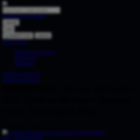
O
Oh Ma Grain
Pencarian Lanjutan
cancel
Okiedog
Cari
cancel
P
Akun Saya
Peachy
Masuk / buat akun
buat akun
Phil & Ted's
Bantuan
Philips Avent
Daftar Keinginan
Pigeon
Keranjang Saya
RESEPWIN: Akses Bermain
Playgro
Slot Online Modern dengan
Poled Global
Fitur Transaksi Kilat
Ponycycle
Puma
Serendah
10.000
Pureats
Hadiah Pemenang Jackpot
Rp.10.000.000
-
Rp.1.000.000.000