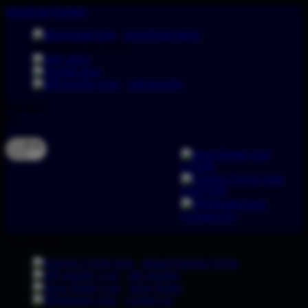
lewati ke Konten
download apps
download app from:
gift registry
Bahasa
ID
LOGIN
DAFTAR
Contact Us
Toggle Nav
about Kanmo Circle
gift registry
store finder
contact us