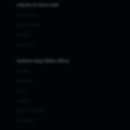
Beauty Barn
sepatu & kaus kaki
Bio Oil
sepatu bayi
Biolane
sepatu anak
Bite Fighters
sandal
Bizzi Growin
kaus kaki
Blackmores
fashion bayi (0bln-3thn)
Blooming Marvellous
atasan
Bonnels
bawahan
Bravado
gaun
Bruder
setelan
Brush Baby
jaket & kardigan
Buds Organics
aksesoris
Bugaboo