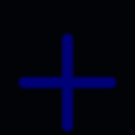
Xootz
Y
Yamatoya
Z
Zaxy
Zoggs
0-9
4Moms
59S