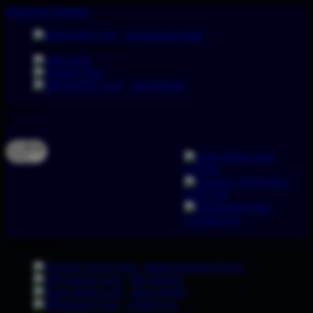
lewati ke Konten
download apps
download app from:
gift registry
Bahasa
ID
LOGIN
DAFTAR
Contact Us
Toggle Nav
about Kanmo Circle
gift registry
store finder
contact us