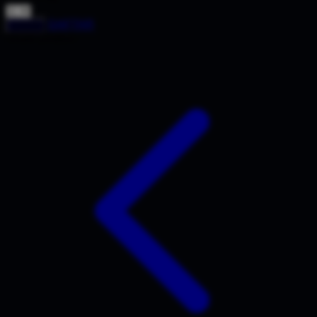
Squishmallows
DAFTAR
LOGIN
Starbooks
Share product:
Stick-O
Stokke
Sudocrem
Sumimo
Sunnylife
Sun-Staches
Swimava
T
Tommee Tippee
Trunki
Tutti Bambini