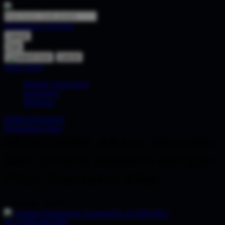
O
Oh Ma Grain
Pencarian Lanjutan
cancel
Okiedog
Cari
cancel
P
Akun Saya
Peachy
Masuk / buat akun
buat akun
Phil & Ted's
Bantuan
Philips Avent
Daftar Keinginan
Pigeon
Keranjang Saya
RESEPWIN: Akses Bermain
Playgro
Slot Online Modern dengan
Poled Global
Fitur Transaksi Kilat
Ponycycle
Puma
Serendah
10.000
Pureats
Hadiah Pemenang Jackpot
Rp.10.000.000
-
Rp.1.000.000.000