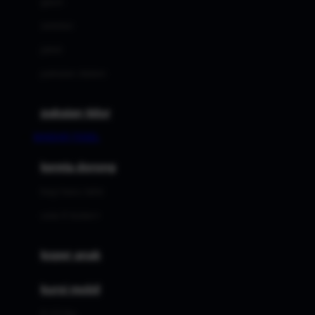
gaun
Dae Organics
setelan
Docare
jaket
Doona
pakaian dalam
Down To Earth
Drew
pakaian tidur
Dr. Brown's
BANDAR TOGEL
E
kereta dorong
ELC
bayi baru lahir
Ergobaby
usia 6 bulan+
Expert Care
koper anak
Ezyroller
kursi mobil
F
0-13 Kg