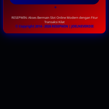
RESEPWIN: Akses Bermain Slot Online Modern dengan Fitur
Transaksi Kilat
© Copyright 2014 - 2026 RESEPWIN | JOELNEVERDIE