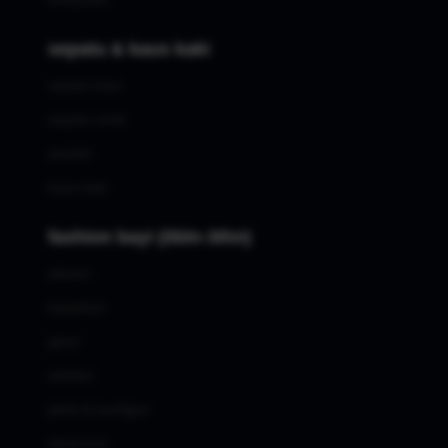
sepatu & kaus kaki
sepatu bayi
sepatu anak
sandal
kaus kaki
fashion bayi (0bln-3thn)
atasan
bawahan
gaun
setelan
jaket & kardigan
aksesoris