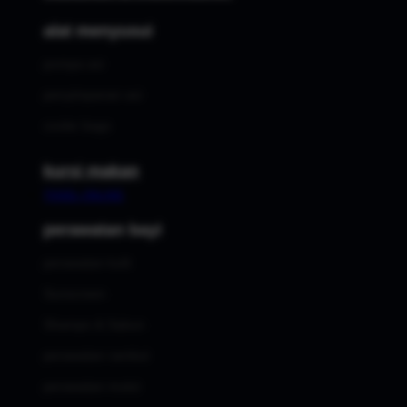
alat menyusui
pompa asi
penyimpanan asi
cooler bags
kursi makan
TOGEL ONLINE
perawatan bayi
perawatan kulit
Sunscreen
Shampo & Sabun
perawatan rambut
perawatan mulut