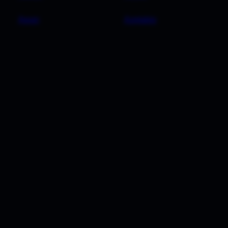
Awan
Azetabio