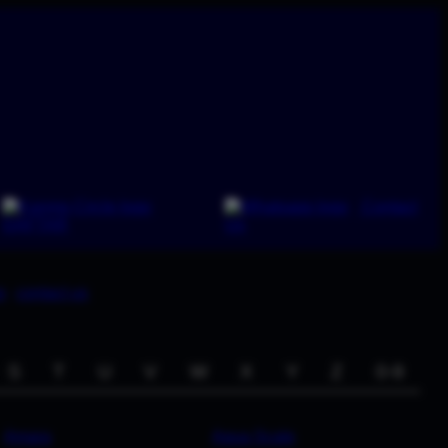
Contact
DAFTAR
Us
contact us
S
T
U
V
W
X
Y
Z
0-9
Amara
Aqua Scale