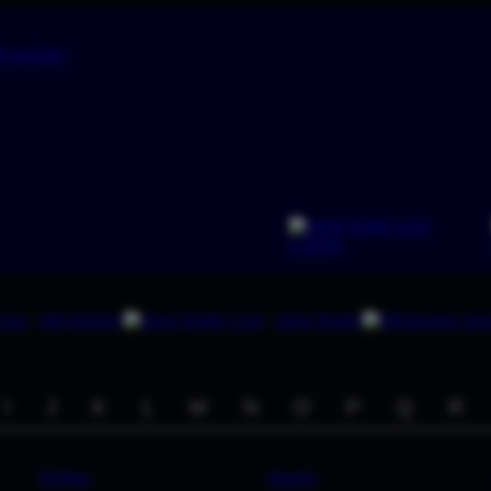
t registry
LOGIN
gift registry
store finder
I
J
K
L
M
N
O
P
Q
R
Airfree
Alamii