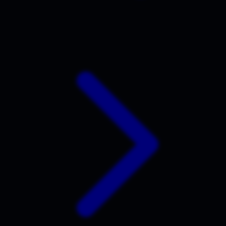
Twistshake
TY Toys
U
V
Veja
Vitaflow
Vtech
W
Waterland
Wellness
X