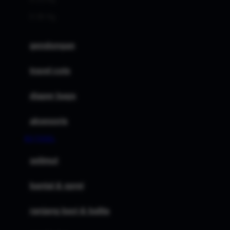
Felt So Sweet
0-36 Kg
Fisher Price
Flipper
gendongan
Friends Of Sally
travel cots
G
Gb
diaper bags
Geko
aksesoris
Graco
BO TOGEL
Gund
selimut
H
bantal & sprei
Habbie
Haenim
ranjang bayi & balita
Happy Horse