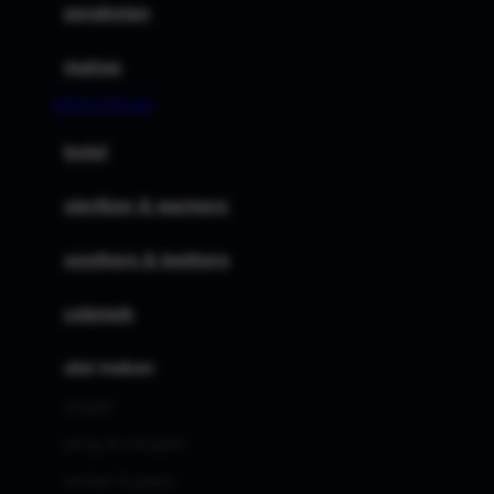
perabotan
Happy Tummy
Hauck
matras
Havaianas
SITUS TOTO 4D
Hegen
botol
Hot Wheels
sterilizer & warmers
Hybrid
I
soothers & teethers
Inlacta DHA
celemek
Interlac
alat makan
Ivenet
cangkir
J
piring & mangkuk
Jack N Jill
sendok & garpu