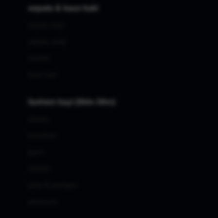
Beauty Barn
sepatu & kaus kaki
Bio Oil
sepatu bayi
Biolane
sepatu anak
Bite Fighters
sandal
Bizzi Growin
kaus kaki
Blackmores
fashion bayi (0bln-3thn)
Blooming Marvellous
atasan
Bonnels
bawahan
Bravado
gaun
Bruder
setelan
Brush Baby
jaket & kardigan
Buds Organics
aksesoris
Bugaboo