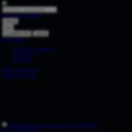
O
Oh Ma Grain
Pencarian Lanjutan
cancel
Okiedog
Cari
cancel
P
Akun Saya
Peachy
Masuk / buat akun
buat akun
Phil & Ted's
Bantuan
Philips Avent
Daftar Keinginan
Pigeon
Keranjang Saya
RESEPWIN: Akses Bermain
Playgro
Slot Online Modern dengan
Poled Global
Fitur Transaksi Kilat
Ponycycle
Puma
Serendah
10.000
Pureats
Hadiah Pemenang Jackpot
Rp.10.000.000
-
Rp.1.000.000.000