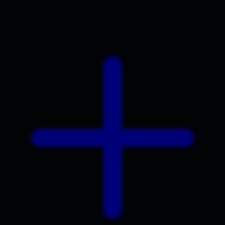
Xootz
Y
Yamatoya
Z
Zaxy
Zoggs
0-9
4Moms
59S