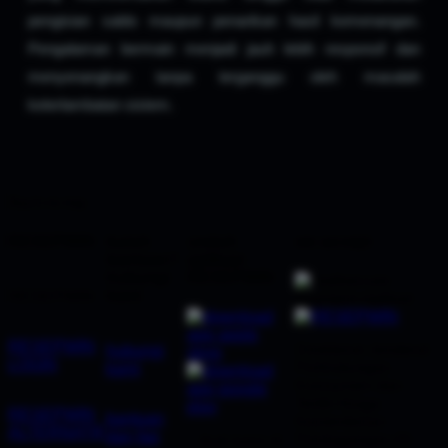
pengisian saldo maupun penarikan hasil kemenangan.
Pengalaman bermain menjadi jauh lebih responsif dan
menyenangkan tanpa terganggu oleh masalah
keterlambatan sistem.
Back to top
RESEPWIN
butuh
unduh
we accept
bantuan?
aplikasi
hubungi
RESEPWIN
kami
RESEPWIN
RESEPWIN
Direktorat Jenderal
hubungi
LOGIN
Perlindungan
kami
Konsumen dan
Tertib Niaga
RESEPWIN
bantuan
Kementerian
ALTERNATIF
dan faq
Perdagangan RI
ikuti kami di