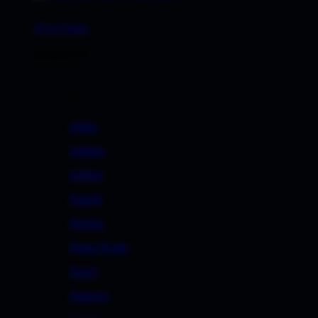
SITUS TOGEL
Brand A-Z
A
Addo
Adidas
Airfree
Alamii
Amara
Aqua Scale
Asics
Aveeno