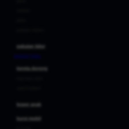
gaun
Dae Organics
setelan
Docare
jaket
Doona
pakaian dalam
Down To Earth
Drew
pakaian tidur
Dr. Brown's
BANDAR TOGEL
E
kereta dorong
ELC
bayi baru lahir
Ergobaby
usia 6 bulan+
Expert Care
koper anak
Ezyroller
kursi mobil
F
0-13 Kg