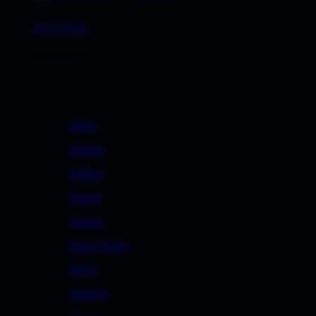
SITUS TOGEL
Brand A-Z
A
Addo
Adidas
Airfree
Alamii
Amara
Aqua Scale
Asics
Aveeno