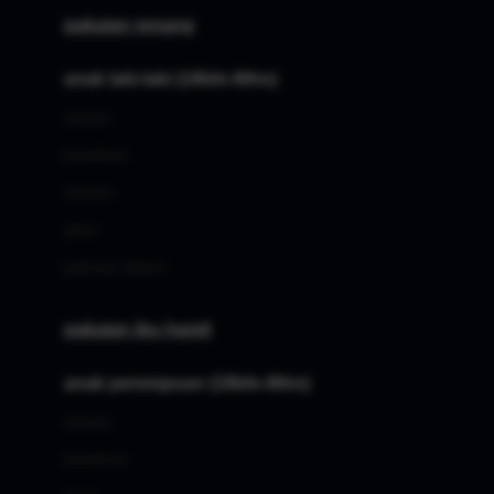
Buggygear
pakaian renang
Bumkins
anak laki-laki (18bln-8thn)
C
atasan
Cetaphil
bawahan
Chicco
setelan
Childlife
jaket
Clevamama
pakaian dalam
Cocolatte
Cottonseeds
pakaian ibu hamil
Cozy N Safe
anak perempuan (18bln-8thn)
Crane
atasan
Cybex
bawahan
D