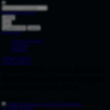
O
Oh Ma Grain
Pencarian Lanjutan
cancel
Okiedog
Cari
cancel
P
Akun Saya
Peachy
Masuk / buat akun
buat akun
Phil & Ted's
Bantuan
Philips Avent
Daftar Keinginan
Pigeon
Keranjang Saya
RESEPWIN: Akses Bermain
Playgro
Slot Online Modern dengan
Poled Global
Fitur Transaksi Kilat
Ponycycle
Puma
Serendah
10.000
Pureats
Hadiah Pemenang Jackpot
Rp.10.000.000
-
Rp.1.000.000.000