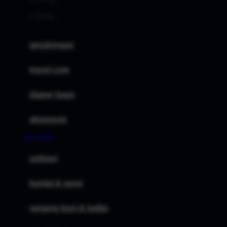
Felt So Sweet
0-36 Kg
Fisher Price
Flipper
gendongan
Friends Of Sally
travel cots
G
Gb
diaper bags
Geko
aksesoris
Graco
BO TOGEL
Gund
selimut
H
bantal & sprei
Habbie
Haenim
ranjang bayi & balita
Happy Horse