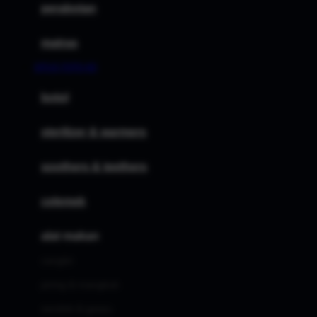
perabotan
Happy Tummy
Hauck
matras
Havaianas
SITUS TOTO 4D
Hegen
botol
Hot Wheels
sterilizer & warmers
Hybrid
I
soothers & teethers
Inlacta DHA
celemek
Interlac
alat makan
Ivenet
cangkir
J
piring & mangkuk
Jack N Jill
sendok & garpu