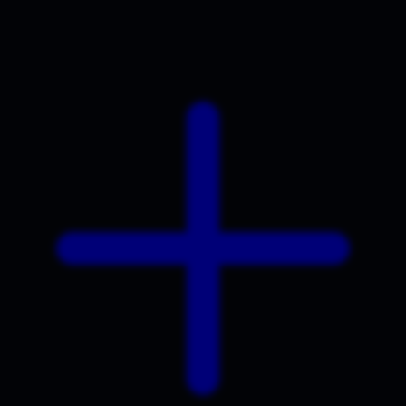
Xootz
Y
Yamatoya
Z
Zaxy
Zoggs
0-9
4Moms
59S