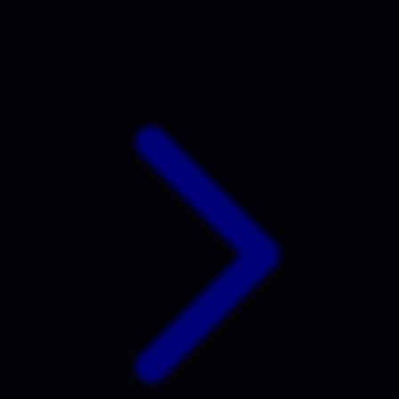
Twistshake
TY Toys
U
V
Veja
Vitaflow
Vtech
W
Waterland
Wellness
X