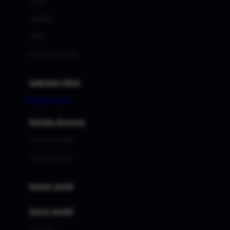
gaun
Dae Organics
setelan
Docare
jaket
Doona
pakaian dalam
Down To Earth
Drew
pakaian tidur
Dr. Brown's
BANDAR TOGEL
E
kereta dorong
ELC
bayi baru lahir
Ergobaby
usia 6 bulan+
Expert Care
koper anak
Ezyroller
kursi mobil
F
0-13 Kg