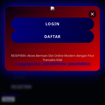
Moby
bak mandi
Momami
handuk
Mothercare
LOGIN
TOGEL LOGIN
Mustela
DAFTAR
My Buddy Tag
ayunan dan walker bayi
My K
alas bermain anak bayi
N
RESEPWIN: Akses Bermain Slot Online Modern dengan Fitur
Transaksi Kilat
mainan anak bayi
Naif
© Copyright 2014 - 2026 RESEPWIN | JOELNEVERDIE
mothercare toys
Nike
elc toys
Nordic Natural
RESEPWIN
Nuby
Akun Saya
Nuna
Masuk
Cari