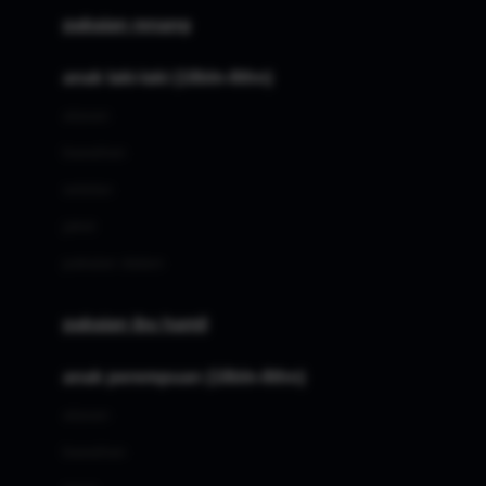
Buggygear
pakaian renang
Bumkins
anak laki-laki (18bln-8thn)
C
atasan
Cetaphil
bawahan
Chicco
setelan
Childlife
jaket
Clevamama
pakaian dalam
Cocolatte
Cottonseeds
pakaian ibu hamil
Cozy N Safe
anak perempuan (18bln-8thn)
Crane
atasan
Cybex
bawahan
D