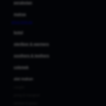
perabotan
Happy Tummy
Hauck
matras
Havaianas
SITUS TOTO 4D
Hegen
botol
Hot Wheels
sterilizer & warmers
Hybrid
I
soothers & teethers
Inlacta DHA
celemek
Interlac
alat makan
Ivenet
cangkir
J
piring & mangkuk
Jack N Jill
sendok & garpu