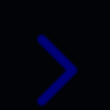
Twistshake
TY Toys
U
V
Veja
Vitaflow
Vtech
W
Waterland
Wellness
X