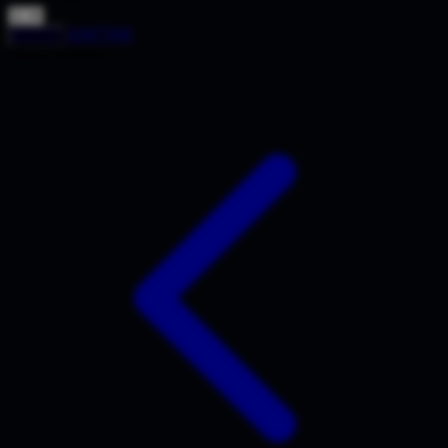
Squishmallows
DAFTAR
LOGIN
Starbooks
Share product:
Stick-O
Stokke
Sudocrem
Sumimo
Sunnylife
Sun-Staches
Swimava
T
Tommee Tippee
Trunki
Tutti Bambini