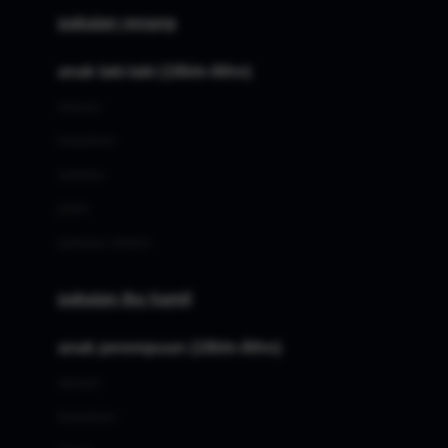
Buggygear
pakaian renang
Bumkins
anak laki-laki (18bln-8thn)
C
atasan
Cetaphil
bawahan
Chicco
setelan
Childlife
jaket
Clevamama
pakaian dalam
Cocolatte
Cottonseeds
pakaian ibu hamil
Cozy N Safe
anak perempuan (18bln-8thn)
Crane
atasan
Cybex
bawahan
D