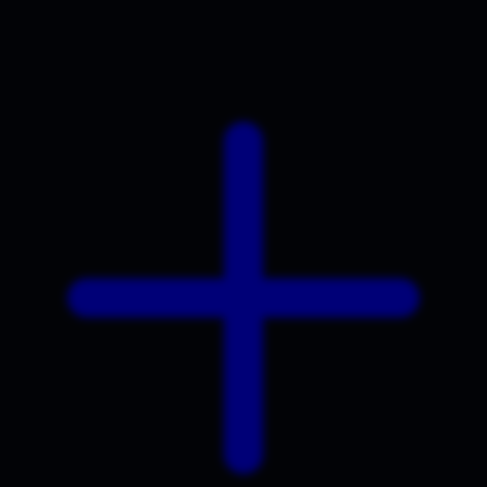
Xootz
Y
Yamatoya
Z
Zaxy
Zoggs
0-9
4Moms
59S