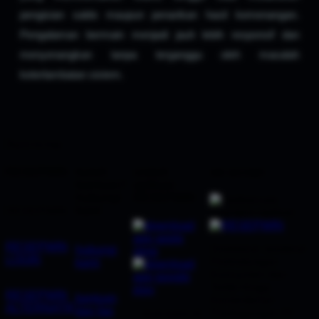
pengisian saldo maupun penarikan hasil kemenangan.
Pengalaman bermain menjadi jauh lebih responsif dan
menyenangkan tanpa terganggu oleh masalah
keterlambatan sistem.
Back to top
RESEPWIN
butuh
unduh
we accept
bantuan?
aplikasi
hubungi
RESEPWIN
kami
RESEPWIN
RESEPWIN
Direktorat Jenderal
hubungi
LOGIN
Perlindungan
kami
Konsumen dan
Tertib Niaga
RESEPWIN
bantuan
Kementerian
ALTERNATIF
dan faq
Perdagangan RI
ikuti kami di