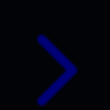
Twistshake
TY Toys
U
V
Veja
Vitaflow
Vtech
W
Waterland
Wellness
X