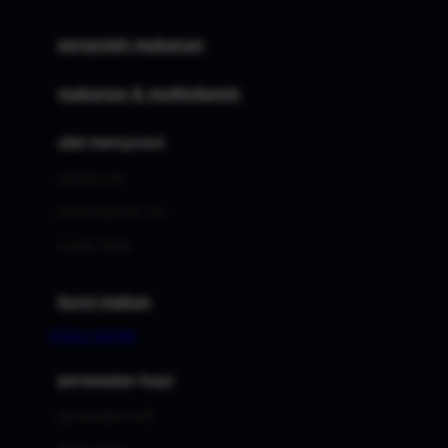
Joie
Joolz
pengolah makanan
Jujube
makanan & multivitamin
K
alat menyusui
Kiddycuts
pompa asi
Kumon
penyimpanan asi
L
cooler bags
Leapfrog
Leclerc
kursi makan
Lee Vierra
TOGEL ONLINE
Lillebaby
perawatan bayi
Little Bird Told Me
perawatan kulit
Little Miss Janis