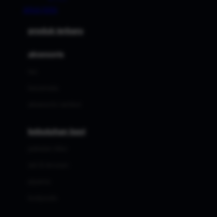
Awan
SITUS TOTO
Azetabio
produk terbaru
B
aksesoris
Baabaasheepz
tas
Babiators
kacamata
Baby Dove
aksesoris rambut
Baby Jogger
Baby Rovega
kebutuhan bayi
Babybee
pakaian tidur
Banana Boat
set & terusan
Banz
piyama
Barbie
bodysuits
Beaba