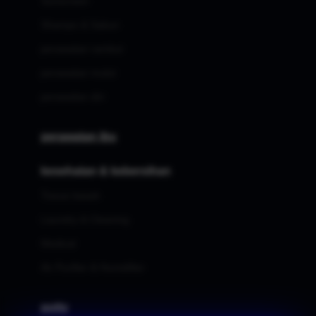
Sunscreen
London Taxi
Shampo & Sabun
Love To Dream
perawatan rambut
M
perawatan mulut
Magformers
perawatan diri
Mama's Choice
perawatan ibu
Mamas&Papas
Mamaway
kesehatan & kebersihan
Maxi Cosi
Tissue basah
Megabloks
Laundry & Cleaning
Micro
Medical
MiDeer
Air Purifier & Humidifier
Mimi & Lula
potty
Mini Monkey