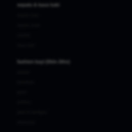
Beauty Barn
sepatu & kaus kaki
Bio Oil
sepatu bayi
Biolane
sepatu anak
Bite Fighters
sandal
Bizzi Growin
kaus kaki
Blackmores
fashion bayi (0bln-3thn)
Blooming Marvellous
atasan
Bonnels
bawahan
Bravado
gaun
Bruder
setelan
Brush Baby
jaket & kardigan
Buds Organics
aksesoris
Bugaboo