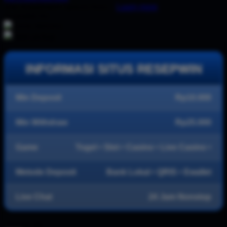
Use Installment Options from
.
Laarn more
Q
Available for :
home delivery
QV Baby
store pickup
R
INFORMASI SITUS RESEPWIN
Real Shades
Red Castle
Min Deposit
Rp10.000
Ribbon Madness
Min Withdraw
Rp25.000
S
Sebamed
Game
Togel • Slot • Casino • Live Casino •
Silver Cross
Metode Deposit
Bank Lokal • QRIS • Ewallet
Simply Idea
Skip Hop
Live Chat
24 Jam Nonstop
Spectra
choose qty