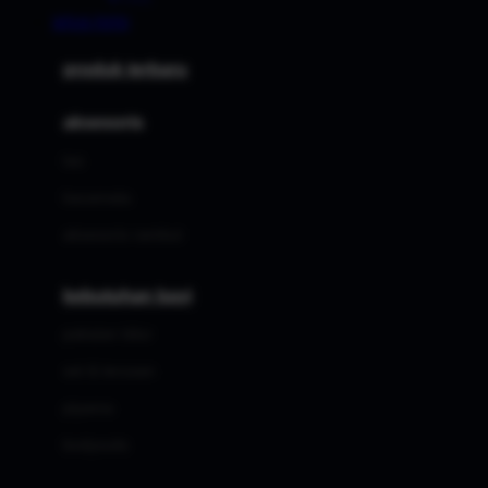
Awan
SITUS TOTO
Azetabio
produk terbaru
B
aksesoris
Baabaasheepz
tas
Babiators
kacamata
Baby Dove
aksesoris rambut
Baby Jogger
Baby Rovega
kebutuhan bayi
Babybee
pakaian tidur
Banana Boat
set & terusan
Banz
piyama
Barbie
bodysuits
Beaba