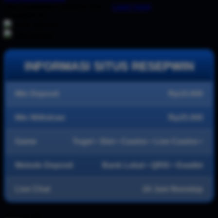
Use Installment Options from
.
Laarn more
Q
Available for :
home delivery
QV Baby
store pickup
R
INFORMASI SITUS RESEPWIN
Real Shades
Red Castle
Min Deposit
Rp10.000
Ribbon Madness
Min Withdraw
Rp25.000
S
Sebamed
Game
Togel • Slot • Casino • Live Casino •
Silver Cross
Metode Deposit
Bank Lokal • QRIS • Ewallet
Simply Idea
Skip Hop
Live Chat
24 Jam Nonstop
Spectra
choose qty