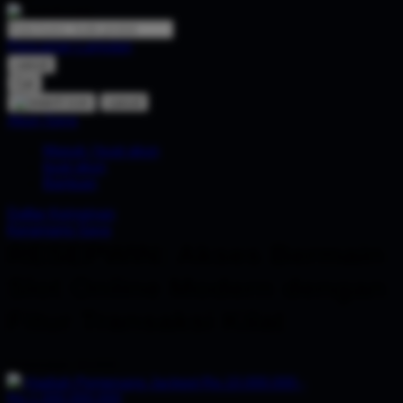
O
Oh Ma Grain
Pencarian Lanjutan
cancel
Okiedog
Cari
cancel
P
Akun Saya
Peachy
Masuk / buat akun
buat akun
Phil & Ted's
Bantuan
Philips Avent
Daftar Keinginan
Pigeon
Keranjang Saya
RESEPWIN: Akses Bermain
Playgro
Slot Online Modern dengan
Poled Global
Fitur Transaksi Kilat
Ponycycle
Puma
Serendah
10.000
Pureats
Hadiah Pemenang Jackpot
Rp.10.000.000
-
Rp.1.000.000.000