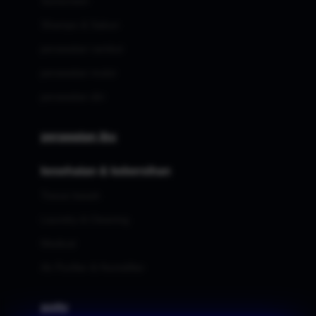
Sunscreen
London Taxi
Shampo & Sabun
Love To Dream
perawatan rambut
M
perawatan mulut
Magformers
perawatan diri
Mama's Choice
perawatan ibu
Mamas&Papas
Mamaway
kesehatan & kebersihan
Maxi Cosi
Tissue basah
Megabloks
Laundry & Cleaning
Micro
Medical
MiDeer
Air Purifier & Humidifier
Mimi & Lula
potty
Mini Monkey