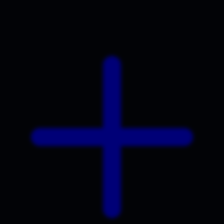
Xootz
Y
Yamatoya
Z
Zaxy
Zoggs
0-9
4Moms
59S