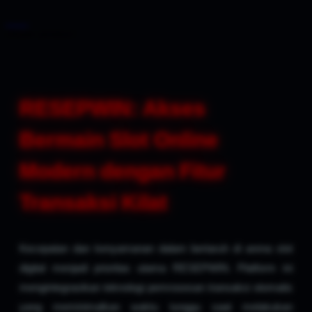
Share product:
RESEPWIN: Akses
Bermain Slot Online
Modern dengan Fitur
Transaksi Kilat
Kecepatan dan kenyamanan dalam bertaruh di arena slot
digital menjadi prioritas utama RESEPWIN. Platform ini
mengintegrasikan teknologi pemrosesan transaksi otomatis
yang meminimalkan waktu tunggu saat melakukan