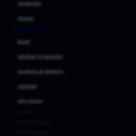
perabotan
Happy Tummy
Hauck
matras
Havaianas
SITUS TOTO 4D
Hegen
botol
Hot Wheels
sterilizer & warmers
Hybrid
I
soothers & teethers
Inlacta DHA
celemek
Interlac
alat makan
Ivenet
cangkir
J
piring & mangkuk
Jack N Jill
sendok & garpu