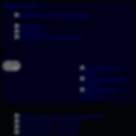
lewati ke Konten
download apps
download app from:
gift registry
Bahasa
ID
LOGIN
DAFTAR
Contact Us
Toggle Nav
about Kanmo Circle
gift registry
store finder
contact us