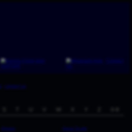
Contact
DAFTAR
Us
contact us
S
T
U
V
W
X
Y
Z
0-9
Amara
Aqua Scale