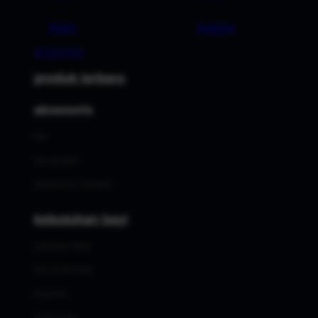
Asics
Aveeno
SITUS TOTO
produk terbaru
aksesoris
tas
kacamata
aksesoris rambut
kebutuhan bayi
pakaian tidur
set & terusan
piyama
bodysuits