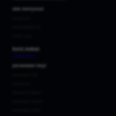
alat menyusui
pompa asi
penyimpanan asi
cooler bags
kursi makan
TOGEL ONLINE
perawatan bayi
perawatan kulit
Sunscreen
Shampo & Sabun
perawatan rambut
perawatan mulut