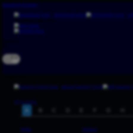
lewati ke Konten
download apps
gif
download app from:
Bahasa
ID
Toggle Nav
about Kanmo Circle
SITUS TOGEL
A
B
C
D
E
F
G
H
Addo
Adidas