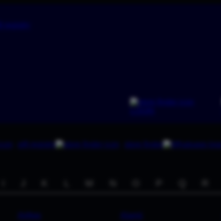
t registry
LOGIN
gift registry
store finder
I
J
K
L
M
N
O
P
Q
R
Airfree
Alamii