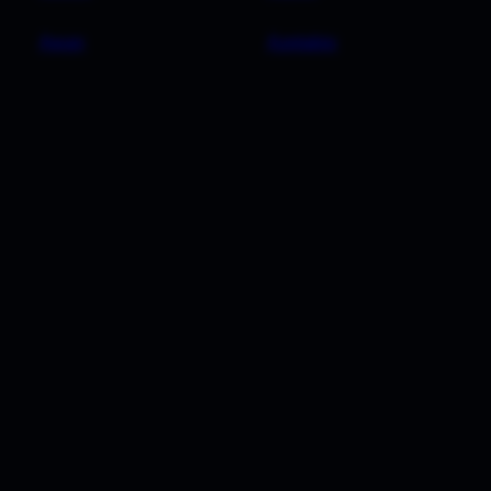
Awan
Azetabio