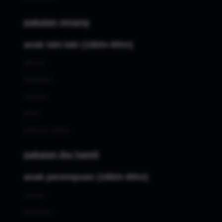
pakaian renang
anak laki-laki (18bln-8thn)
atasan
bawahan
setelan
jaket
pakaian dalam
pakaian ibu hamil
anak perempuan (18bln-8thn)
atasan
bawahan