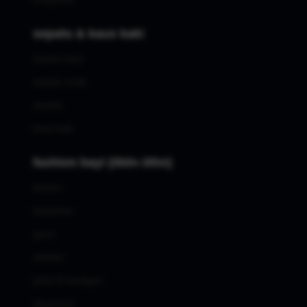
sepatu & kaus kaki
sepatu bayi
sepatu anak
sandal
kaus kaki
fashion bayi (0bln-3thn)
atasan
bawahan
gaun
setelan
jaket & kardigan
aksesoris