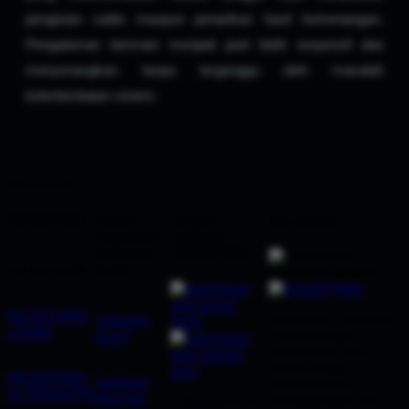
pengisian saldo maupun penarikan hasil kemenangan.
Pengalaman bermain menjadi jauh lebih responsif dan
menyenangkan tanpa terganggu oleh masalah
keterlambatan sistem.
Back to top
RESEPWIN
butuh
unduh
we accept
bantuan?
aplikasi
hubungi
RESEPWIN
kami
RESEPWIN
RESEPWIN
Direktorat Jenderal
hubungi
LOGIN
Perlindungan
kami
Konsumen dan
Tertib Niaga
RESEPWIN
bantuan
Kementerian
ALTERNATIF
dan faq
Perdagangan RI
ikuti kami di