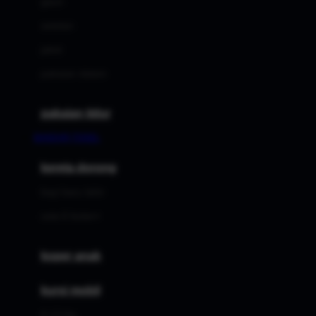
gaun
Dae Organics
setelan
Docare
jaket
Doona
pakaian dalam
Down To Earth
Drew
pakaian tidur
Dr. Brown's
BANDAR TOGEL
E
kereta dorong
ELC
bayi baru lahir
Ergobaby
usia 6 bulan+
Expert Care
koper anak
Ezyroller
kursi mobil
F
0-13 Kg