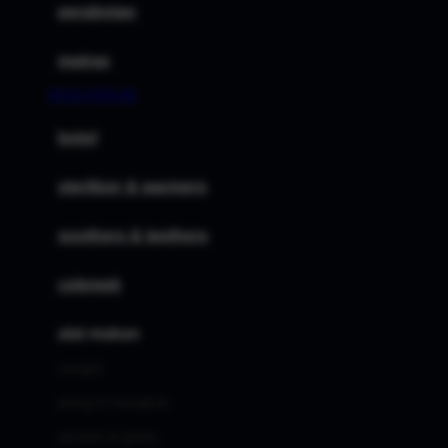
perabotan
Happy Tummy
Hauck
matras
Havaianas
SITUS TOTO 4D
Hegen
botol
Hot Wheels
sterilizer & warmers
Hybrid
I
soothers & teethers
Inlacta DHA
celemek
Interlac
alat makan
Ivenet
cangkir
J
piring & mangkuk
Jack N Jill
sendok & garpu