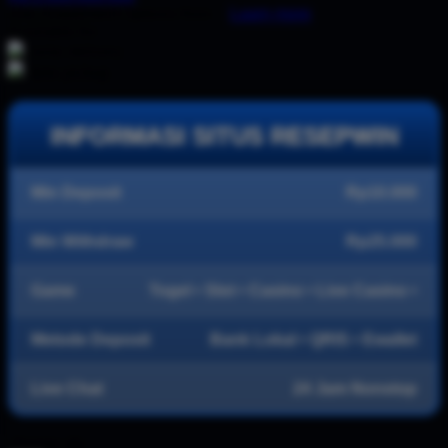
Use Installment Options from
.
Laarn more
Q
Available for :
home delivery
QV Baby
store pickup
R
INFORMASI SITUS RESEPWIN
Real Shades
Red Castle
Min Deposit
Rp10.000
Ribbon Madness
Min Withdraw
Rp25.000
S
Sebamed
Game
Togel • Slot • Casino • Live Casino •
Silver Cross
Metode Deposit
Bank Lokal • QRIS • Ewallet
Simply Idea
Skip Hop
Live Chat
24 Jam Nonstop
Spectra
choose qty