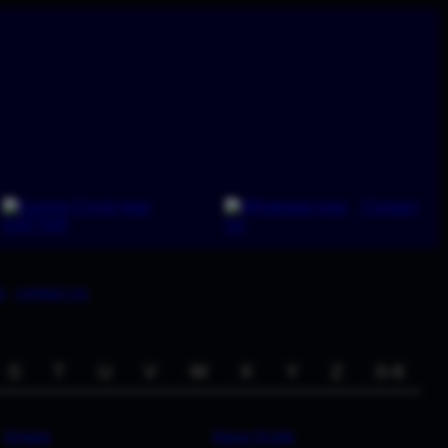
Contact
DAFTAR
Us
contact us
S
T
U
V
W
X
Y
Z
0-9
Amara
Aqua Scale