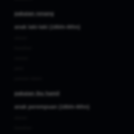
pakaian renang
anak laki-laki (18bln-8thn)
atasan
bawahan
setelan
jaket
pakaian dalam
pakaian ibu hamil
anak perempuan (18bln-8thn)
atasan
bawahan