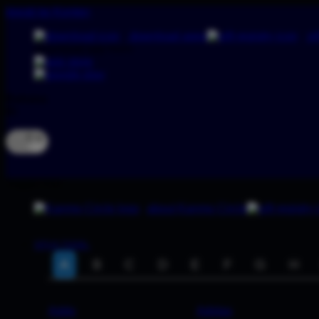
lewati ke Konten
download apps
gif
download app from:
Bahasa
ID
Toggle Nav
about Kanmo Circle
SITUS TOGEL
A
B
C
D
E
F
G
H
Addo
Adidas