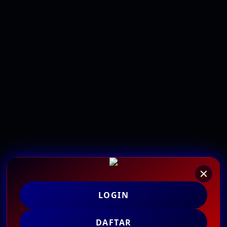
LOGIN
DAFTAR