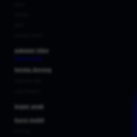
gaun
setelan
jaket
pakaian dalam
pakaian tidur
BANDAR TOGEL
kereta dorong
bayi baru lahir
usia 6 bulan+
koper anak
kursi mobil
0-13 Kg