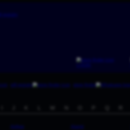
t registry
LOGIN
gift registry
store finder
I
J
K
L
M
N
O
P
Q
R
Airfree
Alamii