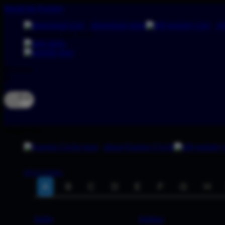
lewati ke Konten
download apps
gif
download app from:
Bahasa
ID
Toggle Nav
about Kanmo Circle
SITUS TOGEL
A
B
C
D
E
F
G
H
Addo
Adidas