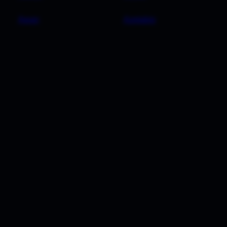
Awan
Azetabio