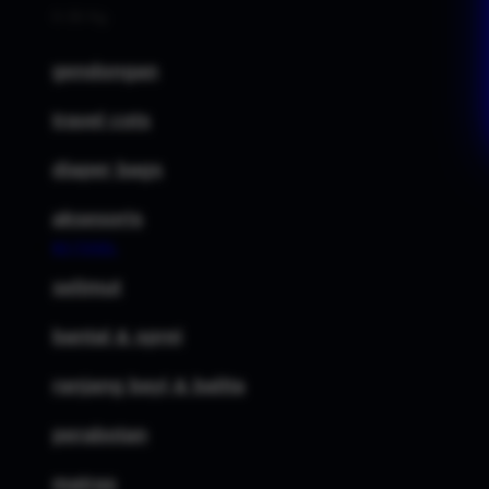
0-36 Kg
gendongan
travel cots
diaper bags
aksesoris
BO TOGEL
selimut
bantal & sprei
ranjang bayi & balita
perabotan
matras