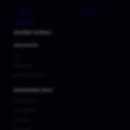
Asics
Aveeno
SITUS TOTO
produk terbaru
aksesoris
tas
kacamata
aksesoris rambut
kebutuhan bayi
pakaian tidur
set & terusan
piyama
bodysuits