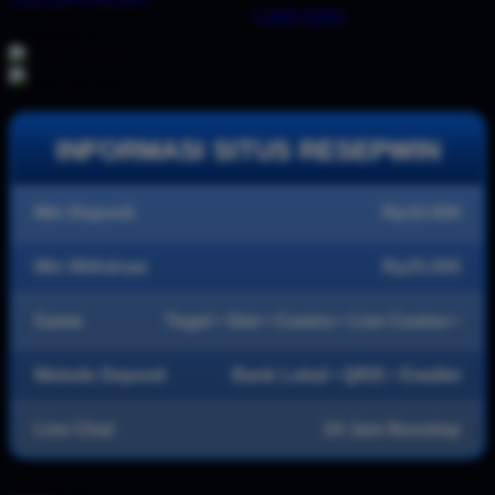
Use Installment Options from
.
Laarn more
Q
Available for :
home delivery
QV Baby
store pickup
R
INFORMASI SITUS RESEPWIN
Real Shades
Red Castle
Min Deposit
Rp10.000
Ribbon Madness
Min Withdraw
Rp25.000
S
Sebamed
Game
Togel • Slot • Casino • Live Casino •
Silver Cross
Metode Deposit
Bank Lokal • QRIS • Ewallet
Simply Idea
Skip Hop
Live Chat
24 Jam Nonstop
Spectra
choose qty