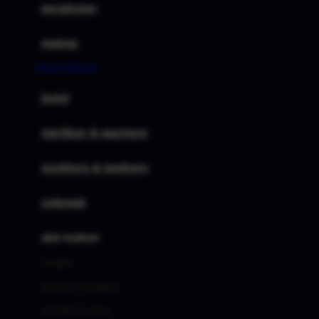
perabotan
Happy Tummy
Hauck
matras
Havaianas
SITUS TOTO 4D
Hegen
botol
Hot Wheels
sterilizer & warmers
Hybrid
I
soothers & teethers
Inlacta DHA
celemek
Interlac
alat makan
Ivenet
cangkir
J
piring & mangkuk
Jack N Jill
sendok & garpu