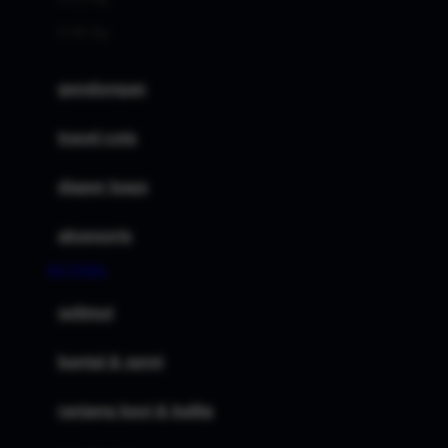
Felt So Sweet
0-36 Kg
Fisher Price
Flipper
gendongan
Friends Of Sally
travel cots
G
Gb
diaper bags
Geko
aksesoris
Graco
BO TOGEL
Gund
selimut
H
bantal & sprei
Habbie
Haenim
ranjang bayi & balita
Happy Horse