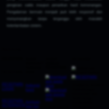
pengisian saldo maupun penarikan hasil kemenangan.
Pengalaman bermain menjadi jauh lebih responsif dan
menyenangkan tanpa terganggu oleh masalah
keterlambatan sistem.
Back to top
RESEPWIN
butuh
unduh
we accept
bantuan?
aplikasi
hubungi
RESEPWIN
kami
RESEPWIN
RESEPWIN
Direktorat Jenderal
hubungi
LOGIN
Perlindungan
kami
Konsumen dan
Tertib Niaga
RESEPWIN
bantuan
Kementerian
ALTERNATIF
dan faq
Perdagangan RI
ikuti kami di