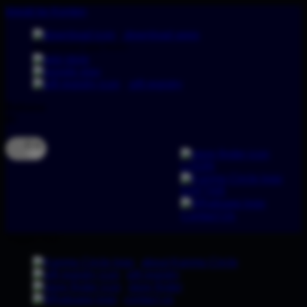
lewati ke Konten
download apps
download app from:
gift registry
Bahasa
ID
LOGIN
DAFTAR
Contact Us
Toggle Nav
about Kanmo Circle
gift registry
store finder
contact us