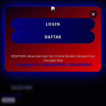
Moby
bak mandi
Momami
handuk
Mothercare
LOGIN
TOGEL LOGIN
Mustela
DAFTAR
My Buddy Tag
ayunan dan walker bayi
My K
alas bermain anak bayi
N
RESEPWIN: Akses Bermain Slot Online Modern dengan Fitur
Transaksi Kilat
mainan anak bayi
Naif
© Copyright 2014 - 2026 RESEPWIN | JOELNEVERDIE
mothercare toys
Nike
elc toys
Nordic Natural
RESEPWIN
Nuby
Akun Saya
Nuna
Masuk
Cari