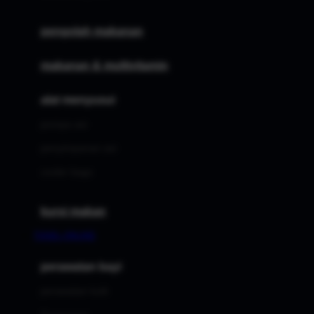
Joie
Joolz
pengolah makanan
Jujube
makanan & multivitamin
K
alat menyusui
Kiddycuts
pompa asi
Kumon
penyimpanan asi
L
cooler bags
Leapfrog
Leclerc
kursi makan
Lee Vierra
TOGEL ONLINE
Lillebaby
perawatan bayi
Little Bird Told Me
perawatan kulit
Little Miss Janis