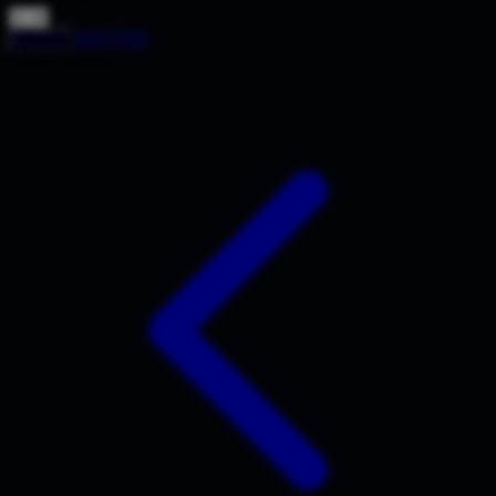
Squishmallows
DAFTAR
LOGIN
Starbooks
Share product:
Stick-O
Stokke
Sudocrem
Sumimo
Sunnylife
Sun-Staches
Swimava
T
Tommee Tippee
Trunki
Tutti Bambini