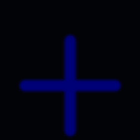
Xootz
Y
Yamatoya
Z
Zaxy
Zoggs
0-9
4Moms
59S