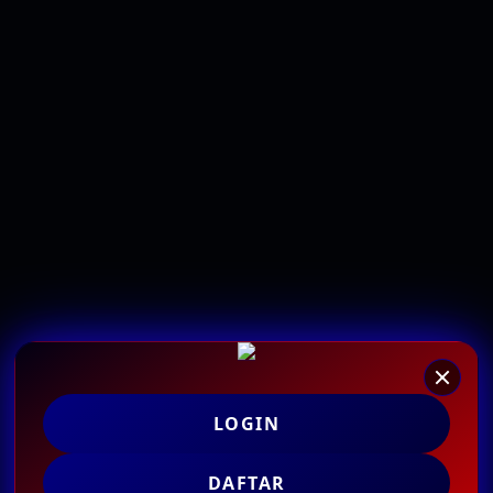
LOGIN
DAFTAR