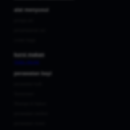
alat menyusui
pompa asi
penyimpanan asi
cooler bags
kursi makan
TOGEL ONLINE
perawatan bayi
perawatan kulit
Sunscreen
Shampo & Sabun
perawatan rambut
perawatan mulut