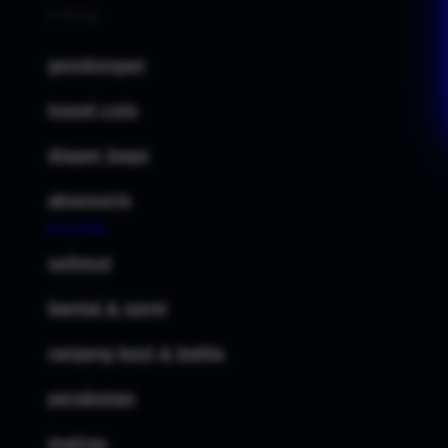
0-36 Kg
gendongan
travel cots
diaper bags
aksesoris
BO TOGEL
selimut
bantal & sprei
ranjang bayi & balita
perabotan
matras