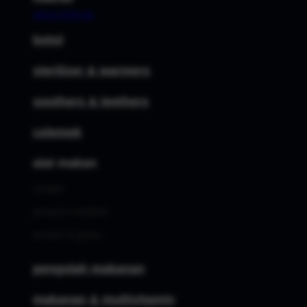
SITUS TOTO 4D
botol
sterilizer & warmers
soothers & teethers
celemek
alat makan
cangkir
piring & mangkuk
sendok & garpu
pengolah makanan
makanan & multivitamin