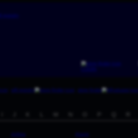
t registry
LOGIN
gift registry
store finder
I
J
K
L
M
N
O
P
Q
R
Airfree
Alamii