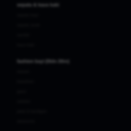
Beauty Barn
sepatu & kaus kaki
Bio Oil
sepatu bayi
Biolane
sepatu anak
Bite Fighters
sandal
Bizzi Growin
kaus kaki
Blackmores
fashion bayi (0bln-3thn)
Blooming Marvellous
atasan
Bonnels
bawahan
Bravado
gaun
Bruder
setelan
Brush Baby
jaket & kardigan
Buds Organics
aksesoris
Bugaboo