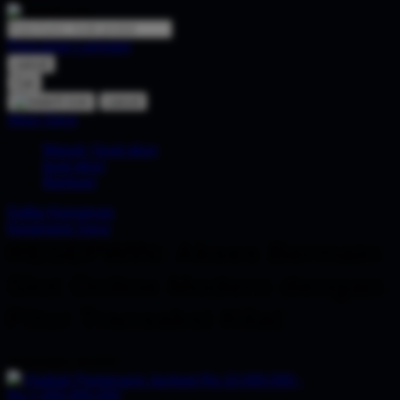
O
Oh Ma Grain
Pencarian Lanjutan
cancel
Okiedog
Cari
cancel
P
Akun Saya
Peachy
Masuk / buat akun
buat akun
Phil & Ted's
Bantuan
Philips Avent
Daftar Keinginan
Pigeon
Keranjang Saya
RESEPWIN: Akses Bermain
Playgro
Slot Online Modern dengan
Poled Global
Fitur Transaksi Kilat
Ponycycle
Puma
Serendah
10.000
Pureats
Hadiah Pemenang Jackpot
Rp.10.000.000
-
Rp.1.000.000.000