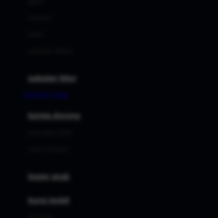
gaun
Dae Organics
setelan
Docare
jaket
Doona
pakaian dalam
Down To Earth
Drew
pakaian tidur
Dr. Brown's
BANDAR TOGEL
E
kereta dorong
ELC
bayi baru lahir
Ergobaby
usia 6 bulan+
Expert Care
koper anak
Ezyroller
kursi mobil
F
0-13 Kg