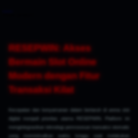
Share product:
RESEPWIN: Akses
Bermain Slot Online
Modern dengan Fitur
Transaksi Kilat
Kecepatan dan kenyamanan dalam bertaruh di arena slot
digital menjadi prioritas utama RESEPWIN. Platform ini
mengintegrasikan teknologi pemrosesan transaksi otomatis
yang meminimalkan waktu tunggu saat melakukan