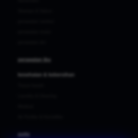
Sunscreen
London Taxi
Shampo & Sabun
Love To Dream
perawatan rambut
M
perawatan mulut
Magformers
perawatan diri
Mama's Choice
perawatan ibu
Mamas&Papas
Mamaway
kesehatan & kebersihan
Maxi Cosi
Tissue basah
Megabloks
Laundry & Cleaning
Micro
Medical
MiDeer
Air Purifier & Humidifier
Mimi & Lula
potty
Mini Monkey