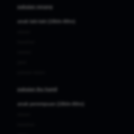
Buggygear
pakaian renang
Bumkins
anak laki-laki (18bln-8thn)
C
atasan
Cetaphil
bawahan
Chicco
setelan
Childlife
jaket
Clevamama
pakaian dalam
Cocolatte
Cottonseeds
pakaian ibu hamil
Cozy N Safe
anak perempuan (18bln-8thn)
Crane
atasan
Cybex
bawahan
D