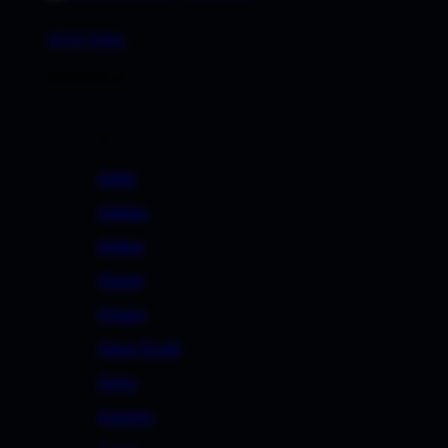
SITUS TOGEL
Brand A-Z
A
Addo
Adidas
Airfree
Alamii
Amara
Aqua Scale
Asics
Aveeno