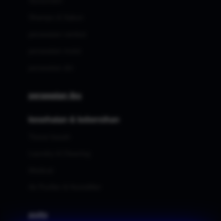
Sunscreen
London Taxi
Shampo & Sabun
Love To Dream
perawatan rambut
M
perawatan mulut
Magformers
perawatan diri
Mama's Choice
perawatan ibu
Mamas&Papas
Mamaway
kesehatan & kebersihan
Maxi Cosi
Tissue basah
Megabloks
Laundry & Cleaning
Micro
Medical
MiDeer
Air Purifier & Humidifier
Mimi & Lula
potty
Mini Monkey