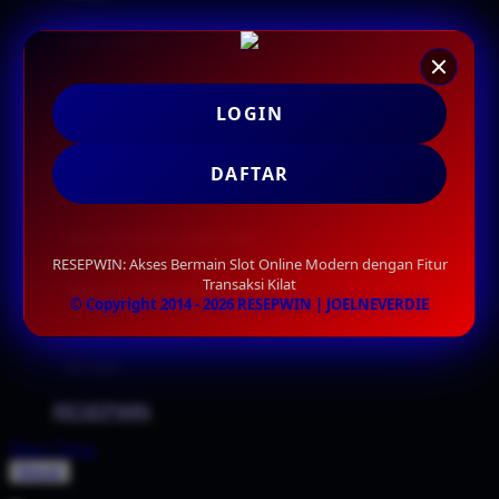
Moby
bak mandi
Momami
handuk
Mothercare
LOGIN
TOGEL LOGIN
Mustela
DAFTAR
My Buddy Tag
ayunan dan walker bayi
My K
alas bermain anak bayi
N
RESEPWIN: Akses Bermain Slot Online Modern dengan Fitur
Transaksi Kilat
mainan anak bayi
Naif
© Copyright 2014 - 2026 RESEPWIN | JOELNEVERDIE
mothercare toys
Nike
elc toys
Nordic Natural
RESEPWIN
Nuby
Akun Saya
Nuna
Masuk
Cari