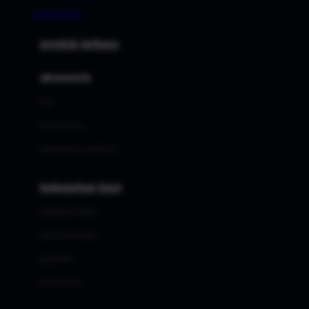
Awan
SITUS TOTO
Azetabio
produk terbaru
B
aksesoris
Baabaasheepz
tas
Babiators
kacamata
Baby Dove
aksesoris rambut
Baby Jogger
Baby Rovega
kebutuhan bayi
Babybee
pakaian tidur
Banana Boat
set & terusan
Banz
piyama
Barbie
bodysuits
Beaba