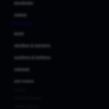
perabotan
Happy Tummy
Hauck
matras
Havaianas
SITUS TOTO 4D
Hegen
botol
Hot Wheels
sterilizer & warmers
Hybrid
I
soothers & teethers
Inlacta DHA
celemek
Interlac
alat makan
Ivenet
cangkir
J
piring & mangkuk
Jack N Jill
sendok & garpu