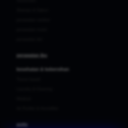
Sunscreen
London Taxi
Shampo & Sabun
Love To Dream
perawatan rambut
M
perawatan mulut
Magformers
perawatan diri
Mama's Choice
perawatan ibu
Mamas&Papas
Mamaway
kesehatan & kebersihan
Maxi Cosi
Tissue basah
Megabloks
Laundry & Cleaning
Micro
Medical
MiDeer
Air Purifier & Humidifier
Mimi & Lula
potty
Mini Monkey