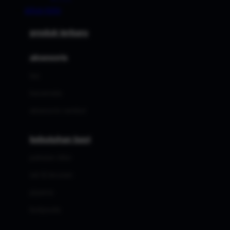
Awan
SITUS TOTO
Azetabio
produk terbaru
B
aksesoris
Baabaasheepz
tas
Babiators
kacamata
Baby Dove
aksesoris rambut
Baby Jogger
Baby Rovega
kebutuhan bayi
Babybee
pakaian tidur
Banana Boat
set & terusan
Banz
piyama
Barbie
bodysuits
Beaba