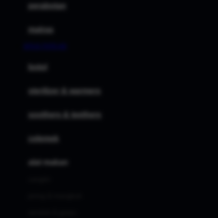
perabotan
Happy Tummy
Hauck
matras
Havaianas
SITUS TOTO 4D
Hegen
botol
Hot Wheels
sterilizer & warmers
Hybrid
I
soothers & teethers
Inlacta DHA
celemek
Interlac
alat makan
Ivenet
cangkir
J
piring & mangkuk
Jack N Jill
sendok & garpu