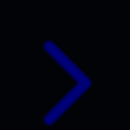
Twistshake
TY Toys
U
V
Veja
Vitaflow
Vtech
W
Waterland
Wellness
X