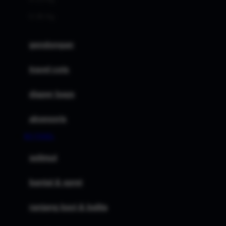
Felt So Sweet
0-36 Kg
Fisher Price
Flipper
gendongan
Friends Of Sally
travel cots
G
Gb
diaper bags
Geko
aksesoris
Graco
BO TOGEL
Gund
selimut
H
bantal & sprei
Habbie
Haenim
ranjang bayi & balita
Happy Horse