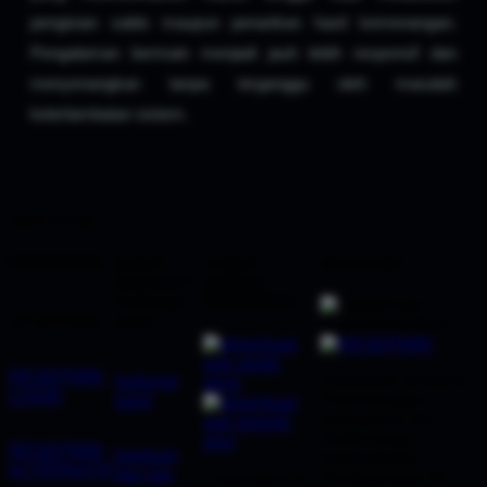
pengisian saldo maupun penarikan hasil kemenangan.
Pengalaman bermain menjadi jauh lebih responsif dan
menyenangkan tanpa terganggu oleh masalah
keterlambatan sistem.
Back to top
RESEPWIN
butuh
unduh
we accept
bantuan?
aplikasi
hubungi
RESEPWIN
kami
RESEPWIN
RESEPWIN
Direktorat Jenderal
hubungi
LOGIN
Perlindungan
kami
Konsumen dan
Tertib Niaga
RESEPWIN
bantuan
Kementerian
ALTERNATIF
dan faq
Perdagangan RI
ikuti kami di