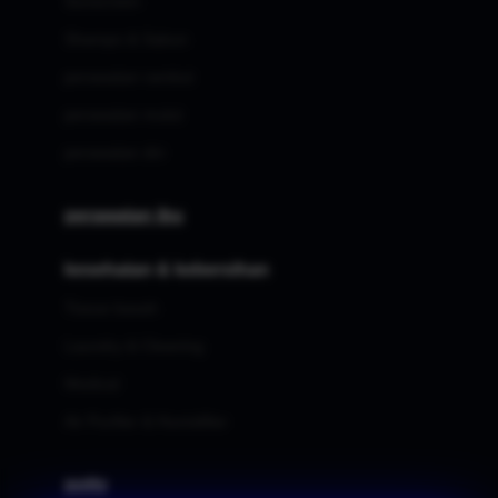
Sunscreen
London Taxi
Shampo & Sabun
Love To Dream
perawatan rambut
M
perawatan mulut
Magformers
perawatan diri
Mama's Choice
perawatan ibu
Mamas&Papas
Mamaway
kesehatan & kebersihan
Maxi Cosi
Tissue basah
Megabloks
Laundry & Cleaning
Micro
Medical
MiDeer
Air Purifier & Humidifier
Mimi & Lula
potty
Mini Monkey