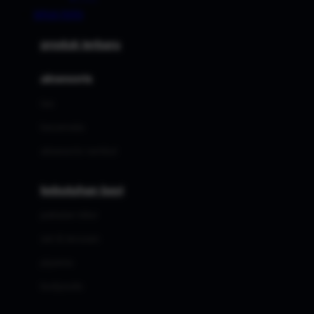
Awan
SITUS TOTO
Azetabio
produk terbaru
B
aksesoris
Baabaasheepz
tas
Babiators
kacamata
Baby Dove
aksesoris rambut
Baby Jogger
Baby Rovega
kebutuhan bayi
Babybee
pakaian tidur
Banana Boat
set & terusan
Banz
piyama
Barbie
bodysuits
Beaba