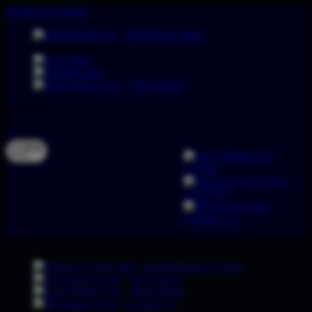
lewati ke Konten
download apps
download app from:
gift registry
Bahasa
ID
LOGIN
DAFTAR
Contact Us
Toggle Nav
about Kanmo Circle
gift registry
store finder
contact us