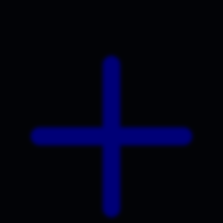
Xootz
Y
Yamatoya
Z
Zaxy
Zoggs
0-9
4Moms
59S