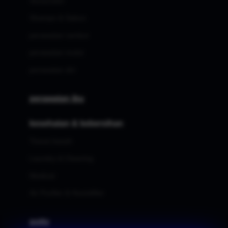
Sunscreen
London Taxi
Shampo & Sabun
Love To Dream
perawatan rambut
M
perawatan mulut
Magformers
perawatan diri
Mama's Choice
perawatan ibu
Mamas&Papas
Mamaway
kesehatan & kebersihan
Maxi Cosi
Tissue basah
Megabloks
Laundry & Cleaning
Micro
Medical
MiDeer
Air Purifier & Humidifier
Mimi & Lula
potty
Mini Monkey