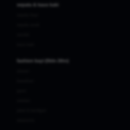
Beauty Barn
sepatu & kaus kaki
Bio Oil
sepatu bayi
Biolane
sepatu anak
Bite Fighters
sandal
Bizzi Growin
kaus kaki
Blackmores
fashion bayi (0bln-3thn)
Blooming Marvellous
atasan
Bonnels
bawahan
Bravado
gaun
Bruder
setelan
Brush Baby
jaket & kardigan
Buds Organics
aksesoris
Bugaboo