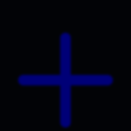
Xootz
Y
Yamatoya
Z
Zaxy
Zoggs
0-9
4Moms
59S