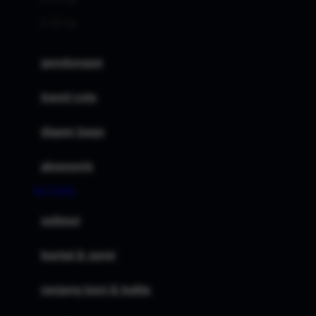
Felt So Sweet
0-36 Kg
Fisher Price
Flipper
gendongan
Friends Of Sally
travel cots
G
Gb
diaper bags
Geko
aksesoris
Graco
BO TOGEL
Gund
selimut
H
bantal & sprei
Habbie
Haenim
ranjang bayi & balita
Happy Horse