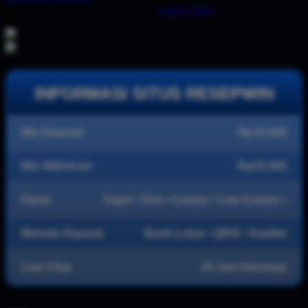
Use Installment Options from
.
Laarn more
Q
Available for :
home delivery
QV Baby
store pickup
R
INFORMASI SITUS RESEPWIN
Real Shades
Red Castle
Min Deposit
Rp10.000
Ribbon Madness
Min Withdraw
Rp25.000
S
Sebamed
Game
Togel • Slot • Casino • Live Casino •
Silver Cross
Metode Deposit
Bank Lokal • QRIS • Ewallet
Simply Idea
Skip Hop
Live Chat
24 Jam Nonstop
Spectra
choose qty