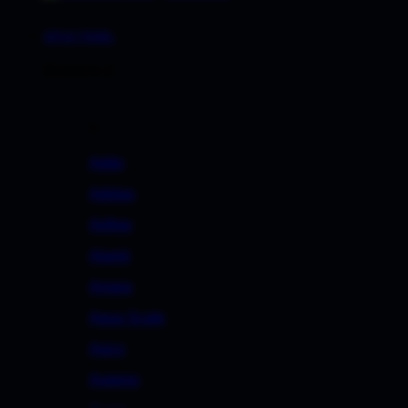
SITUS TOGEL
Brand A-Z
A
Addo
Adidas
Airfree
Alamii
Amara
Aqua Scale
Asics
Aveeno