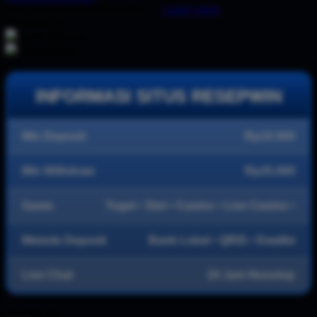
Use Installment Options from
.
Laarn more
Q
Available for :
home delivery
QV Baby
store pickup
R
INFORMASI SITUS RESEPWIN
Real Shades
Red Castle
Min Deposit
Rp10.000
Ribbon Madness
Min Withdraw
Rp25.000
S
Sebamed
Game
Togel • Slot • Casino • Live Casino •
Silver Cross
Metode Deposit
Bank Lokal • QRIS • Ewallet
Simply Idea
Skip Hop
Live Chat
24 Jam Nonstop
Spectra
choose qty