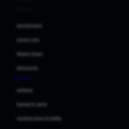
Felt So Sweet
0-36 Kg
Fisher Price
Flipper
gendongan
Friends Of Sally
travel cots
G
Gb
diaper bags
Geko
aksesoris
Graco
BO TOGEL
Gund
selimut
H
bantal & sprei
Habbie
Haenim
ranjang bayi & balita
Happy Horse