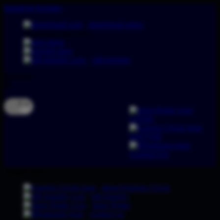
lewati ke Konten
download apps
download app from:
gift registry
Bahasa
ID
LOGIN
DAFTAR
Contact Us
Toggle Nav
about Kanmo Circle
gift registry
store finder
contact us