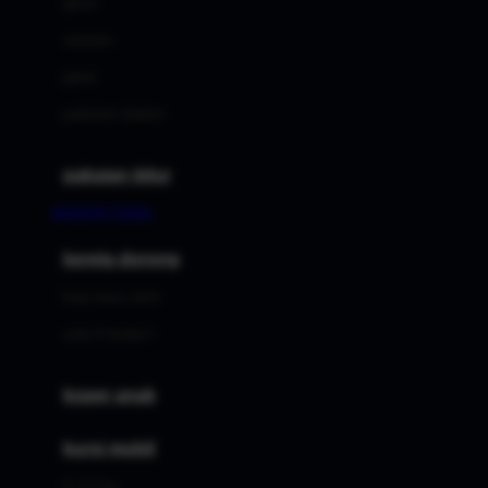
gaun
Dae Organics
setelan
Docare
jaket
Doona
pakaian dalam
Down To Earth
Drew
pakaian tidur
Dr. Brown's
BANDAR TOGEL
E
kereta dorong
ELC
bayi baru lahir
Ergobaby
usia 6 bulan+
Expert Care
koper anak
Ezyroller
kursi mobil
F
0-13 Kg