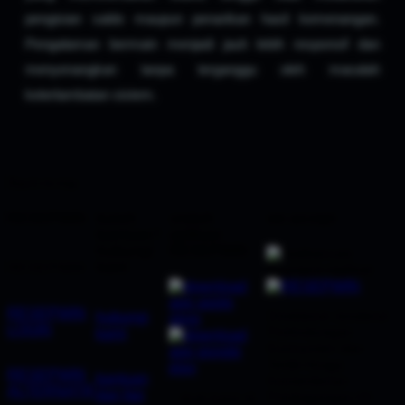
pengisian saldo maupun penarikan hasil kemenangan.
Pengalaman bermain menjadi jauh lebih responsif dan
menyenangkan tanpa terganggu oleh masalah
keterlambatan sistem.
Back to top
RESEPWIN
butuh
unduh
we accept
bantuan?
aplikasi
hubungi
RESEPWIN
kami
RESEPWIN
RESEPWIN
Direktorat Jenderal
hubungi
LOGIN
Perlindungan
kami
Konsumen dan
Tertib Niaga
RESEPWIN
bantuan
Kementerian
ALTERNATIF
dan faq
Perdagangan RI
ikuti kami di