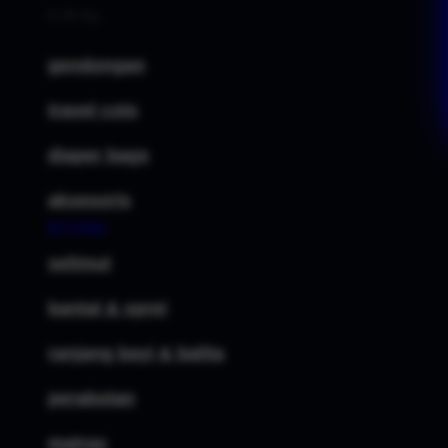
0-36 Kg
gendongan
travel cots
diaper bags
aksesoris
BO TOGEL
selimut
bantal & sprei
ranjang bayi & balita
perabotan
matras