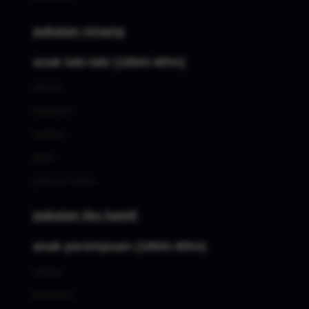
pakaian renang
anak laki-laki (18bln-8thn)
atasan
bawahan
setelan
jaket
pakaian dalam
pakaian ibu hamil
anak perempuan (18bln-8thn)
atasan
bawahan