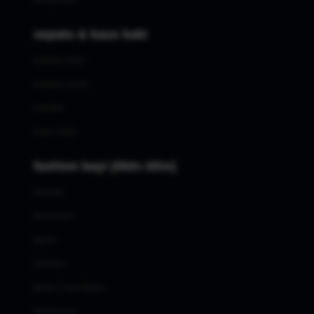
sepatu & kaus kaki
sepatu bayi
sepatu anak
sandal
kaus kaki
fashion bayi (0bln-3thn)
atasan
bawahan
gaun
setelan
jaket & kardigan
aksesoris