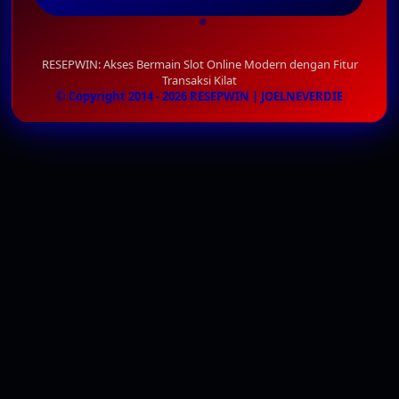
RESEPWIN: Akses Bermain Slot Online Modern dengan Fitur
Transaksi Kilat
© Copyright 2014 - 2026 RESEPWIN | JOELNEVERDIE