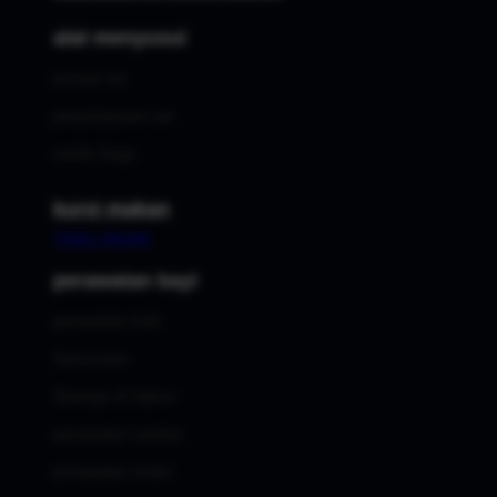
alat menyusui
pompa asi
penyimpanan asi
cooler bags
kursi makan
TOGEL ONLINE
perawatan bayi
perawatan kulit
Sunscreen
Shampo & Sabun
perawatan rambut
perawatan mulut