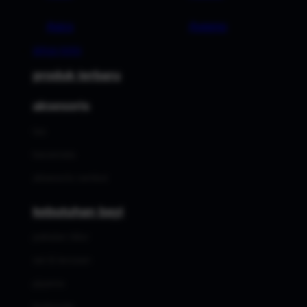
Asics
Aveeno
SITUS TOTO
produk terbaru
aksesoris
tas
kacamata
aksesoris rambut
kebutuhan bayi
pakaian tidur
set & terusan
piyama
bodysuits