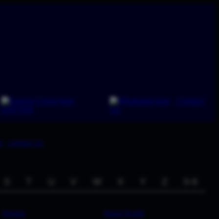
Contact
DAFTAR
Us
contact us
S
T
U
V
W
X
Y
Z
0-9
Amara
Aqua Scale