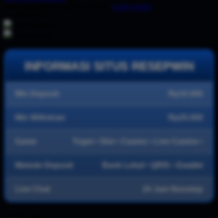
Use Installment Options from
.
Laarn more
Q
Available for :
home delivery
QV Baby
store pickup
R
INFORMASI SITUS RESEPWIN
Real Shades
Red Castle
Min Deposit
Rp10.000
Ribbon Madness
Min Withdraw
Rp25.000
S
Sebamed
Game
Togel • Slot • Casino • Live Casino •
Silver Cross
Metode Deposit
Bank Lokal • QRIS • Ewallet
Simply Idea
Skip Hop
Live Chat
24 Jam Nonstop
Spectra
choose qty