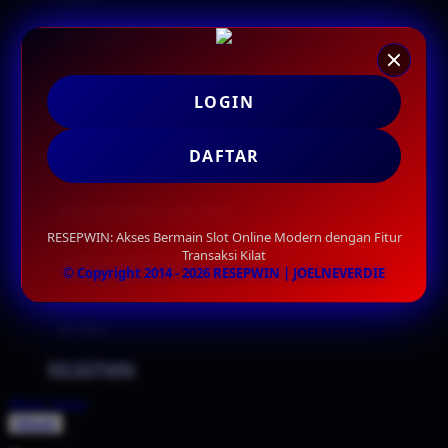
Moby
bak mandi
Momami
handuk
Mothercare
LOGIN
TOGEL LOGIN
Mustela
DAFTAR
My Buddy Tag
ayunan dan walker bayi
My K
alas bermain anak bayi
N
RESEPWIN: Akses Bermain Slot Online Modern dengan Fitur
Transaksi Kilat
mainan anak bayi
Naif
© Copyright 2014 - 2026 RESEPWIN | JOELNEVERDIE
mothercare toys
Nike
elc toys
Nordic Natural
RESEPWIN
Nuby
Akun Saya
Nuna
Masuk
Cari