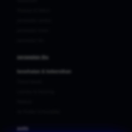
Sunscreen
London Taxi
Shampo & Sabun
Love To Dream
perawatan rambut
M
perawatan mulut
Magformers
perawatan diri
Mama's Choice
perawatan ibu
Mamas&Papas
Mamaway
kesehatan & kebersihan
Maxi Cosi
Tissue basah
Megabloks
Laundry & Cleaning
Micro
Medical
MiDeer
Air Purifier & Humidifier
Mimi & Lula
potty
Mini Monkey