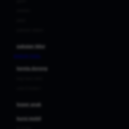
gaun
Dae Organics
setelan
Docare
jaket
Doona
pakaian dalam
Down To Earth
Drew
pakaian tidur
Dr. Brown's
BANDAR TOGEL
E
kereta dorong
ELC
bayi baru lahir
Ergobaby
usia 6 bulan+
Expert Care
koper anak
Ezyroller
kursi mobil
F
0-13 Kg