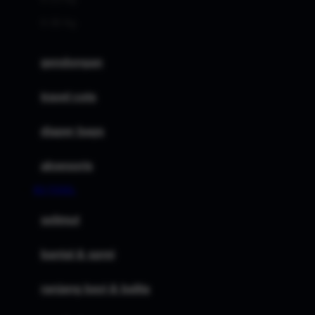
Felt So Sweet
0-36 Kg
Fisher Price
Flipper
gendongan
Friends Of Sally
travel cots
G
Gb
diaper bags
Geko
aksesoris
Graco
BO TOGEL
Gund
selimut
H
bantal & sprei
Habbie
Haenim
ranjang bayi & balita
Happy Horse