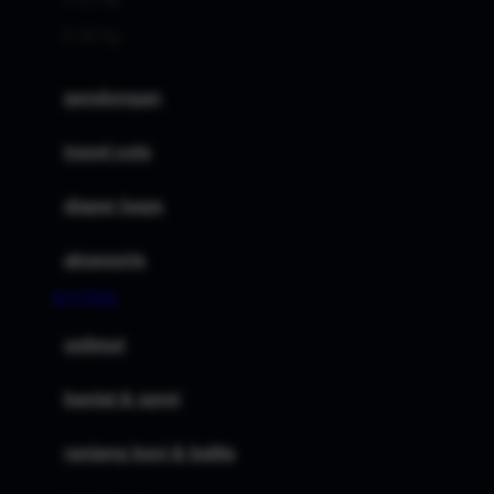
Felt So Sweet
0-36 Kg
Fisher Price
Flipper
gendongan
Friends Of Sally
travel cots
G
Gb
diaper bags
Geko
aksesoris
Graco
BO TOGEL
Gund
selimut
H
bantal & sprei
Habbie
Haenim
ranjang bayi & balita
Happy Horse