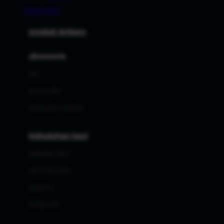
Awan
SITUS TOTO
Azetabio
produk terbaru
B
aksesoris
Baabaasheepz
tas
Babiators
kacamata
Baby Dove
aksesoris rambut
Baby Jogger
Baby Rovega
kebutuhan bayi
Babybee
pakaian tidur
Banana Boat
set & terusan
Banz
piyama
Barbie
bodysuits
Beaba