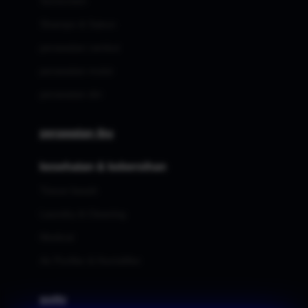
Sunscreen
London Taxi
Shampo & Sabun
Love To Dream
perawatan rambut
M
perawatan mulut
Magformers
perawatan diri
Mama's Choice
perawatan ibu
Mamas&Papas
Mamaway
kesehatan & kebersihan
Maxi Cosi
Tissue basah
Megabloks
Laundry & Cleaning
Micro
Medical
MiDeer
Air Purifier & Humidifier
Mimi & Lula
potty
Mini Monkey