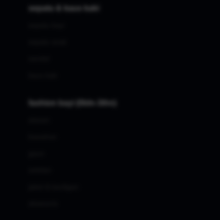
Beauty Barn
sepatu & kaus kaki
Bio Oil
sepatu bayi
Biolane
sepatu anak
Bite Fighters
sandal
Bizzi Growin
kaus kaki
Blackmores
fashion bayi (0bln-3thn)
Blooming Marvellous
atasan
Bonnels
bawahan
Bravado
gaun
Bruder
setelan
Brush Baby
jaket & kardigan
Buds Organics
aksesoris
Bugaboo