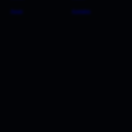
Awan
Azetabio