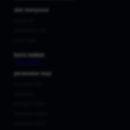
alat menyusui
pompa asi
penyimpanan asi
cooler bags
kursi makan
TOGEL ONLINE
perawatan bayi
perawatan kulit
Sunscreen
Shampo & Sabun
perawatan rambut
perawatan mulut