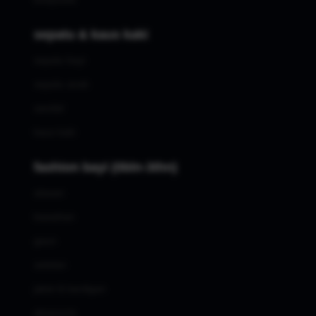
sepatu & kaus kaki
sepatu bayi
sepatu anak
sandal
kaus kaki
fashion bayi (0bln-3thn)
atasan
bawahan
gaun
setelan
jaket & kardigan
aksesoris