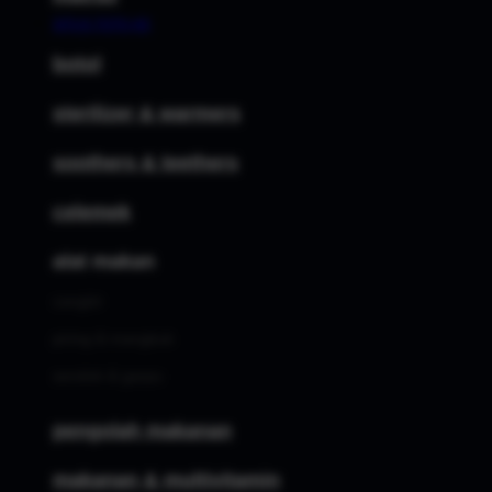
SITUS TOTO 4D
botol
sterilizer & warmers
soothers & teethers
celemek
alat makan
cangkir
piring & mangkuk
sendok & garpu
pengolah makanan
makanan & multivitamin