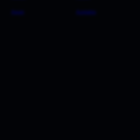
Awan
Azetabio