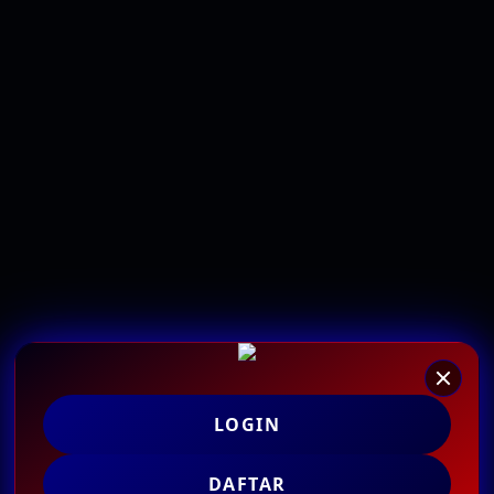
LOGIN
DAFTAR