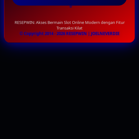
RESEPWIN: Akses Bermain Slot Online Modern dengan Fitur
Transaksi Kilat
© Copyright 2014 - 2026 RESEPWIN | JOELNEVERDIE