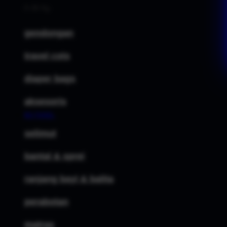
0-36 Kg
gendongan
travel cots
diaper bags
aksesoris
BO TOGEL
selimut
bantal & sprei
ranjang bayi & balita
perabotan
matras