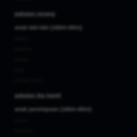
pakaian renang
anak laki-laki (18bln-8thn)
atasan
bawahan
setelan
jaket
pakaian dalam
pakaian ibu hamil
anak perempuan (18bln-8thn)
atasan
bawahan